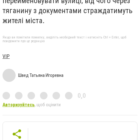
перейменовувати вулиці, від чого через
тяганину з документами страждатимуть
жителі міста.
Якщо ви помітили помилку, виділіть необхідний текст і натисніть Ctrl + Enter, щоб
повідомити про це редакцію
VIP
Швед Татьяна Игоревна
0,0
Авторизуйтесь
, щоб оцінити