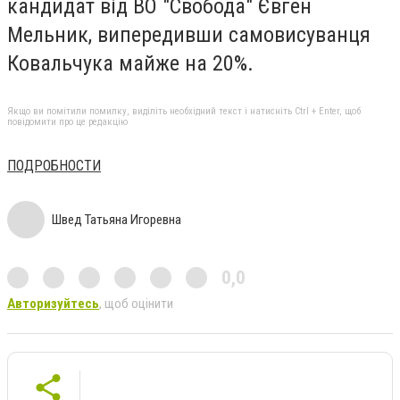
кандидат від ВО "Свобода" Євген
Мельник, випередивши самовисуванця
Ковальчука майже на 20%.
Якщо ви помітили помилку, виділіть необхідний текст і натисніть Ctrl + Enter, щоб
повідомити про це редакцію
ПОДРОБНОСТИ
Швед Татьяна Игоревна
0,0
Авторизуйтесь
, щоб оцінити