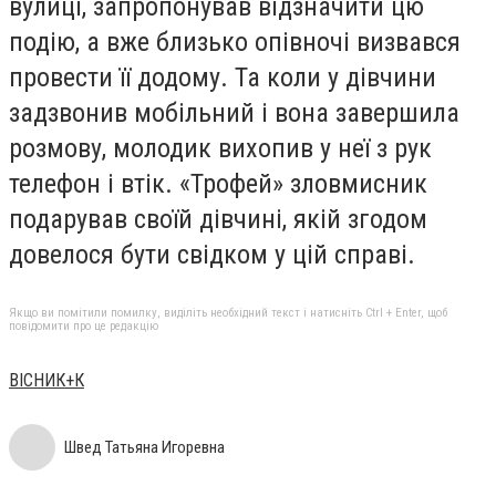
вулиці, запропонував відзначити цю
подію, а вже близько опівночі визвався
провести її додому. Та коли у дівчини
задзвонив мобільний і вона завершила
розмову, молодик вихопив у неї з рук
телефон і втік. «Трофей» зловмисник
подарував своїй дівчині, якій згодом
довелося бути свідком у цій справі.
Якщо ви помітили помилку, виділіть необхідний текст і натисніть Ctrl + Enter, щоб
повідомити про це редакцію
ВІСНИК+К
Швед Татьяна Игоревна