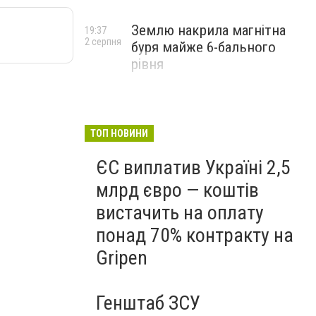
Землю накрила магнітна
19:37
2 серпня
буря майже 6-бального
рівня
ТОП НОВИНИ
ЄС виплатив Україні 2,5
млрд євро — коштів
вистачить на оплату
понад 70% контракту на
Gripen
Генштаб ЗСУ