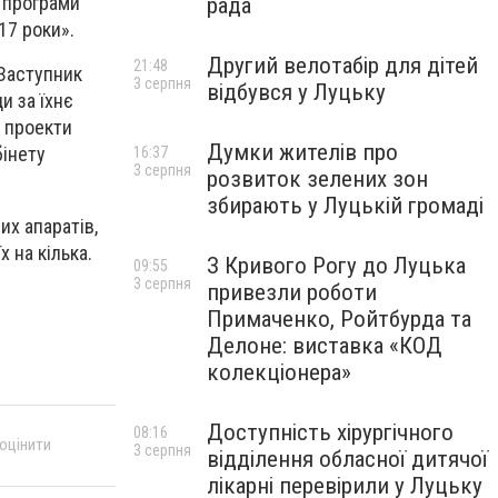
ї програми
рада
17 роки».
Другий велотабір для дітей
21:48
 Заступник
3 серпня
відбувся у Луцьку
и за їхнє
е проекти
Думки жителів про
бінету
16:37
3 серпня
розвиток зелених зон
збирають у Луцькій громаді
х апаратів,
х на кілька.
З Кривого Рогу до Луцька
09:55
3 серпня
привезли роботи
Примаченко, Ройтбурда та
Делоне: виставка «КОД
колекціонера»
Доступність хірургічного
08:16
 оцінити
3 серпня
відділення обласної дитячої
лікарні перевірили у Луцьку