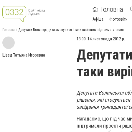
Головна
Афіша
Фотозвіти
Головна
Депутати Волиньради схаменулися і таки вирішили підтримати селян
13:00, 14 листопада 2012 р.
Депутати
Швед Татьяна Игоревна
таки вир
Депутати Волинської обл
рішення, які стосуються
засідання тринадцятої се
Нагадаємо, що під час м
підтримали проекти ріш