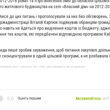
2012-2016 роки» та «Про внесення змін до обласної цільово
го житлового будівництва на селі «Власний дім» на 2012-20
лися до цих питань і проголосували за них без обговорень.
ржадміністрації Віталій Карпюк подякував обранцям громад
що навіть не йдеться про виділення коштів із бюджету, адж
ня тих коштів, які передбачені відповідною програмою Ка
да лише зробив зауваження, щоб питання закупівлі доїльни
 сконцентрували в одній цільовій програмі, а не розбивали ї
бхідний текст і натисніть Ctrl + Enter, щоб повідомити про це редакцію
0,0
Оцініть першим
Авторизуйтесь
, щоб