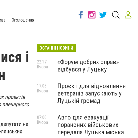
ова
Оголошення
ОСТАННІ НОВИНИ
ися і
«Форум добрих справ»
22:17
Вчора
відбувся у Луцьку
н
Проєкт для відновлення
17:05
Вчора
ветеранів запускають у
х проектів
Луцькій громаді
о пленарного
Авто для евакуації
07:00
Вчора
 депутати не
поранених військових
елянських
передала Луцька міська