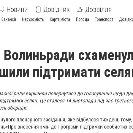
Новини
Довідник
Дозвілля
Вакансії
Нерухомість
Карта міста
Погода
Транспорт
Довідк
 Волиньради схаменул
ішили підтримати селя
асної ради вирішили повернутися до голосування щодо дво
 підтримки селян. Це сталося 14 листопада під час третьог
сії облради.
инулого пленарного засідання, яке відбулося тиждень тому,
ень«Про внесення змін до Програми підтримки особистих с