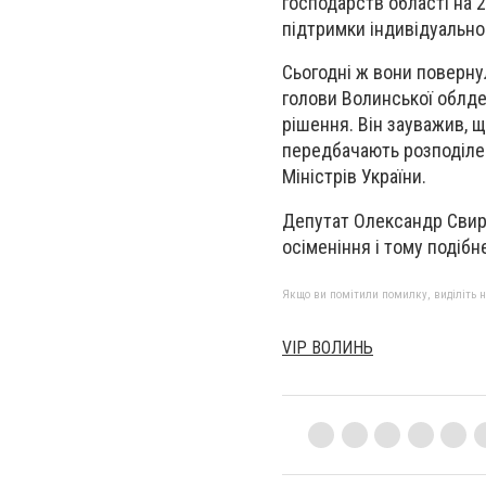
господарств області на 
підтримки індивідуально
Сьогодні ж вони поверну
голови Волинської облде
рішення. Він зауважив, 
передбачають розподілен
Міністрів України.
Депутат Олександр Свири
осіменіння і тому подібне
Якщо ви помітили помилку, виділіть нео
VIP ВОЛИНЬ