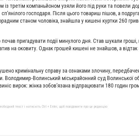
ом із третім компаньйоном узяли його під руки та повели д
 сп’янілого господаря. Після цього товариш пішов, а подру
радним станом чоловіка, знайшла у кишені куртки 260 грив
 почав пригадувати події минулого дня. Став шукали гроші,
атив на оковиту. Однак грошей кишені не знайшов, а відтак
ушено кримінальну справу за ознаками злочину, передбачено
ни. Володимир-Волинський міськрайонний суд Волинської о
 виніс вирок: жінка зобов’язана відпрацювати 180 годин гр
бхідний текст і натисніть Ctrl + Enter, щоб повідомити про це редакцію