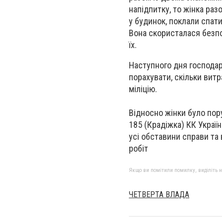
напідпитку, то жінка раз
у будинок, поклали спати
Вона скористалася безпо
їх.
Наступного дня господар
порахувати, скільки витр
міліцію.
Відносно жінки було пор
185 (Крадіжка) КК Украї
усі обставини справи та
робіт
Якщо ви помітили помилку, виділіть нео
ЧЕТВЕРТА ВЛАДА