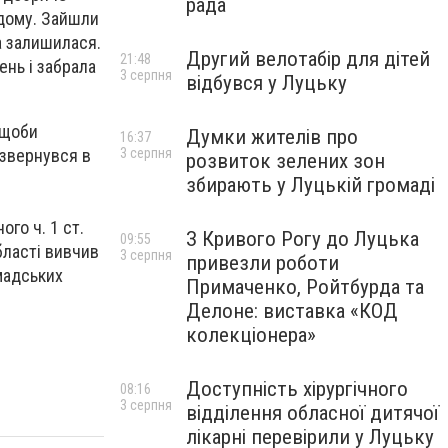
рада
одому. Зайшли
га залишилася.
Другий велотабір для дітей
21:48
ень і забрала
3 серпня
відбувся у Луцьку
 щоби
Думки жителів про
16:37
 звернувся в
3 серпня
розвиток зелених зон
збирають у Луцькій громаді
го ч. 1 ст.
З Кривого Рогу до Луцька
09:55
бласті вивчив
3 серпня
привезли роботи
омадських
Примаченко, Ройтбурда та
Делоне: виставка «КОД
колекціонера»
Доступність хірургічного
08:16
3 серпня
відділення обласної дитячої
лікарні перевірили у Луцьку