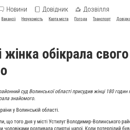
Новини
Довідник
Дозвілля
Вакансії
Нерухомість
Карта міста
Погода
Транспорт
Довідк
і жінка обікрала свого
го
айонний суд Волинської області присудив жінці 180 годин
крала знайомого.
аїни у Волинській області.
и, що того дня у місті Устилуг Володимир-Волинського рай
и чоловіками розпивала спиртні напої. Коли потерпілий бу