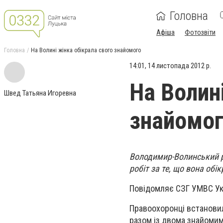
Головна
Афіша
Фотозвіти
Головна
На Волині жінка обікрала свого знайомого
14:01, 14 листопада 2012 р.
На Волин
Швед Татьяна Игоревна
знайомо
Володимир-Волинський р
робіт за те, що вона обі
Повідомляє СЗГ УМВС Укр
Правоохоронці встановил
разом із двома знайомим