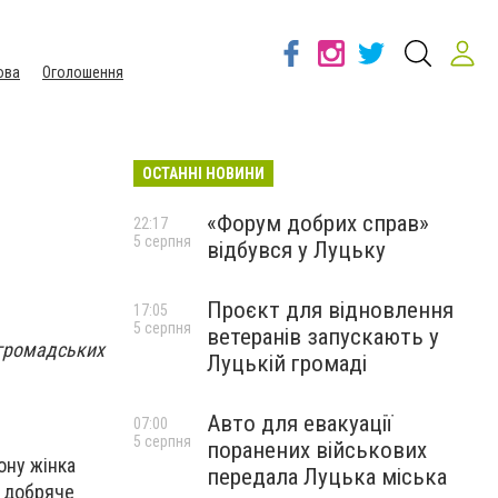
ова
Оголошення
ОСТАННІ НОВИНИ
«Форум добрих справ»
22:17
5 серпня
відбувся у Луцьку
Проєкт для відновлення
17:05
5 серпня
ветеранів запускають у
 громадських
Луцькій громаді
Авто для евакуації
07:00
5 серпня
поранених військових
ону жінка
передала Луцька міська
в добряче