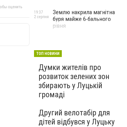
тобы оценить
Землю накрила магнітна
19:37
2 серпня
буря майже 6-бального
рівня
ТОП НОВИНИ
Думки жителів про
розвиток зелених зон
збирають у Луцькій
громаді
Другий велотабір для
дітей відбувся у Луцьку