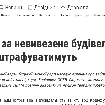
Новини
Довідник
Дозвілля
Вакансії
Нерухомість
Карта міста
Погода
Транспорт
Довідк
 за невивезене будіве
 штрафуватимуть
ної варти Луцької міської ради нагадує лучанам про забо
ів побутові відходи. Керівники ОСББ, бюджетні установи т
вельне сміття повинні вивозити на полігон твердих побуто
а адміністративна відповідальність за ст. 152 Кодекс