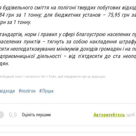
будівельного сміття на полігоні твердих побутових відход
84 грн за 1 тонну; для бюджетних установ – 75,95 грн за
рн за 1 тонну.
ндартів, норм і правил у сфері благоустрою населених пу
населених пунктів – тягнуть за собою накладення штраф
сяти неоподатковуваних мінімумів доходів громадян і на п
ідприємницької діяльності – від п'ятдесяти до ста неоп
дян.
бхідний текст і натисніть Ctrl + Enter, щоб повідомити про це редакцію
відходи
#полігон
#Луцьк
0,0
Оцініть першим
Авторизуйтесь
, щоб