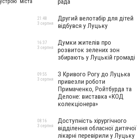
рада
оустрою міста
Другий велотабір для дітей
21:48
3 серпня
відбувся у Луцьку
Думки жителів про
16:37
3 серпня
розвиток зелених зон
збирають у Луцькій громаді
З Кривого Рогу до Луцька
09:55
3 серпня
привезли роботи
Примаченко, Ройтбурда та
Делоне: виставка «КОД
колекціонера»
Доступність хірургічного
08:16
3 серпня
відділення обласної дитячої
лікарні перевірили у Луцьку