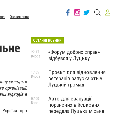
ова
Оголошення
ОСТАННІ НОВИНИ
льне
«Форум добрих справ»
22:17
Вчора
відбувся у Луцьку
Проєкт для відновлення
17:05
Вчора
ветеранів запускають у
рону складати
Луцькій громаді
а організації,
вих відходів в
Авто для евакуації
07:00
Вчора
поранених військових
передала Луцька міська
у України про