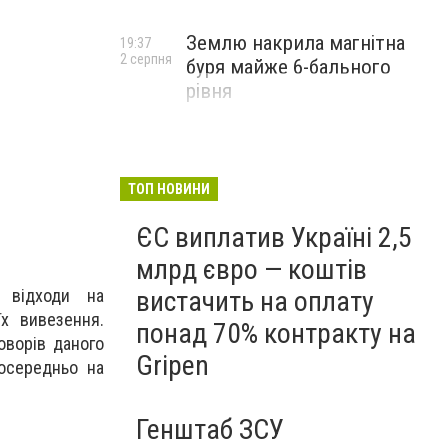
Землю накрила магнітна
19:37
2 серпня
буря майже 6-бального
рівня
ТОП НОВИНИ
ЄС виплатив Україні 2,5
млрд євро — коштів
вистачить на оплату
 відходи на
х вивезення.
понад 70% контракту на
оворів даного
Gripen
осередньо на
Генштаб ЗСУ