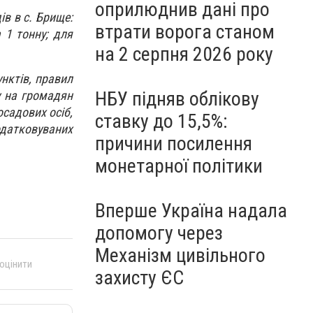
оприлюднив дані про
ів в с. Брище:
втрати ворога станом
 1 тонну; для
на 2 серпня 2026 року
нктів, правил
НБУ підняв облікову
у на громадян
осадових осіб,
ставку до 15,5%:
одатковуваних
причини посилення
монетарної політики
Вперше Україна надала
допомогу через
Механізм цивільного
 оцінити
захисту ЄС