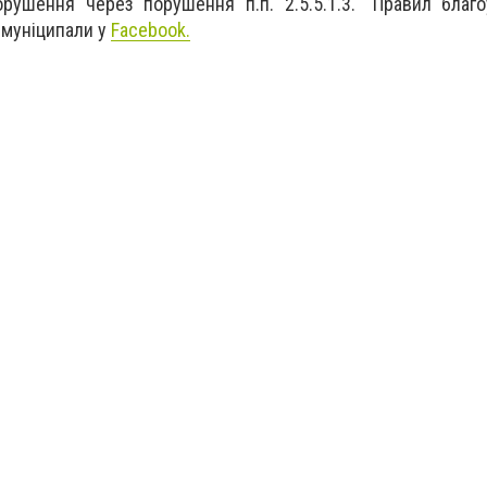
порушення через порушення п.п.
2.5.5.1.3. "Правил благ
 муніципали у
Facebook.