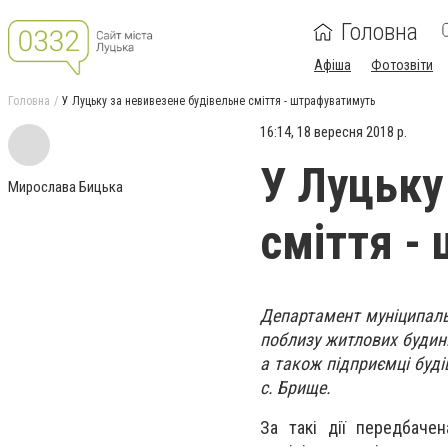
Головна
Афіша
Фотозвіти
Головна
У Луцьку за невивезене будівельне сміття - штрафуватимуть
16:14, 18 вересня 2018 р.
У Луцьку
Мирослава Бицька
сміття -
Департамент муніципаль
поблизу житлових будинк
а також підприємці буді
с. Брище.
За такі дії передбачен