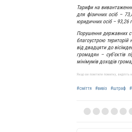
Тарифи на вивантаження 
для фізичних осіб – 73,
юридичних осіб – 93,26 г
Порушення державних ста
благоустрою територій 
від двадцяти до вісімде
громадян – суб'єктів п
мінімумів доходів грома
Якщо ви помітили помилку, виділіть нео
#сміття
#вивіз
#штраф
#