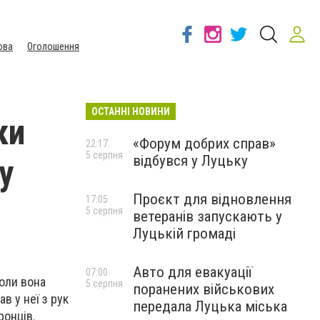
ова
Оголошення
ОСТАННІ НОВИНИ
ки
«Форум добрих справ»
22:17
5 серпня
відбувся у Луцьку
у
Проєкт для відновлення
17:05
5 серпня
ветеранів запускають у
Луцькій громаді
Авто для евакуації
07:00
коли вона
5 серпня
поранених військових
в у неї з рук
передала Луцька міська
ронців.