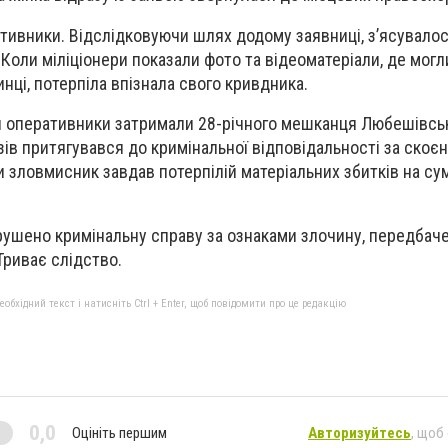
тивники. Відслідковуючи шлях додому заявниці, з’ясувалос
Коли міліціонери показали фото та відеоматеріали, де могл
нці, потерпіла впізнала свого кривдника.
я оперативники затримали 28-річного мешканця Любешівськ
зів притягувався до кримінальної відповідальності за скоє
и зловмисник завдав потерпілій матеріальних збитків на су
рушено кримінальну справу за ознаками злочину, передбачен
 Триває слідство.
бхідний текст і натисніть Ctrl + Enter, щоб повідомити про це редакцію
0,0
Оцініть першим
Авторизуйтесь
, щоб