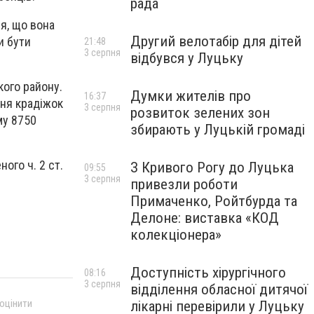
рада
я, що вона
Другий велотабір для дітей
и бути
21:48
3 серпня
відбувся у Луцьку
ого району.
Думки жителів про
16:37
ння крадіжок
3 серпня
розвиток зелених зон
му 8750
збирають у Луцькій громаді
ого ч. 2 ст.
З Кривого Рогу до Луцька
09:55
3 серпня
привезли роботи
Примаченко, Ройтбурда та
Делоне: виставка «КОД
колекціонера»
Доступність хірургічного
08:16
3 серпня
відділення обласної дитячої
 оцінити
лікарні перевірили у Луцьку