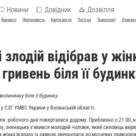
Новини
Довідник
Дозвілля
Вакансії
Нерухомість
Карта міста
Погода
Транспорт
Довідк
 злодій відібрав у жін
 гривень біля її будинк
олинянку біля її будинку.
 у СЗГ УМВС України у Волинській області.
сля робочого дня поверталася додому. Приблизно о 21.00, 
у, зненацька з’явився молодий чоловік, який силоміць вирва
а жінка відразу із заявою звернулася до місцевих правоохо