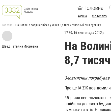
Головна
Афіша
Фотозвіти
Головна
На Волині злодій відібрав у жінки 8,7 тисяч гривень біля її будинку
17:30, 16 листопада 2012 р.
На Волині
Швед Татьяна Игоревна
8,7 тисяч
Зловмисник пограбував в
Про це ІА ZIK повідомили
35-річна ковельчанка пі
підійшла до свого будинк
сумочку та втік. Налякан