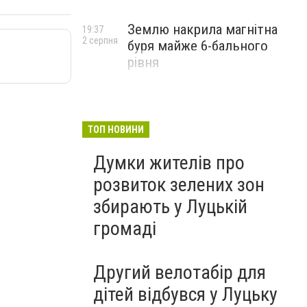
Землю накрила магнітна
19:37
2 серпня
буря майже 6-бального
рівня
ТОП НОВИНИ
Думки жителів про
розвиток зелених зон
збирають у Луцькій
громаді
Другий велотабір для
дітей відбувся у Луцьку