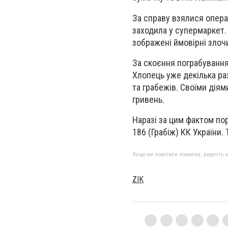
За справу взялися опера
заходила у супермаркет. 
зображені ймовірні злочи
За скоєння пограбуванн
Хлопець уже декілька ра
та грабежів. Своїми діям
гривень.
Наразі за цим фактом по
186 (Грабіж) КК України.
Якщо ви помітили помилку, виділіть нео
ZIK