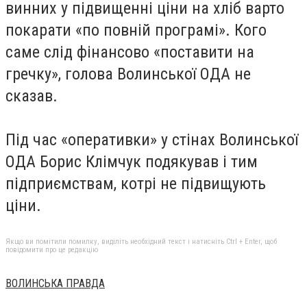
винних у підвищенні ціни на хліб варто
покарати «по повній програмі». Кого
саме слід фінансово «поставити на
гречку», голова Волинської ОДА не
сказав.
Під час «оперативки» у стінах Волинської
ОДА Борис Клімчук подякував і тим
підприємствам, котрі не підвищують
ціни.
Якщо ви помітили помилку, виділіть необхідний текст і натисніть Ctrl + Enter, щоб
повідомити про це редакцію
ВОЛИНСЬКА ПРАВДА