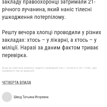
закладу правоохоронці затримали 21-
річного лучанина, який наніс тілесні
ушкодження потерпілому.
Решту вечора хлопці проводили у різних
закладах: хтось – у лікарні, а хтось – у
міліції. Наразі за даним фактом триває
перевірка.
Якщо ви помітили помилку, виділіть необхідний текст і натисніть Ctrl + Enter, щоб
повідомити про це редакцію
ЧЕТВЕРТА ВЛАДА
Швед Татьяна Игоревна