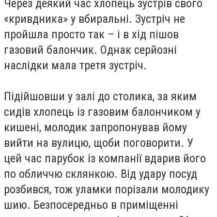
Через деякий час хлопець зустрів свого
«кривдника» у вбиральні. Зустріч не
пройшла просто так – і в хід пішов
газовий балончик. Однак серйозні
наслідки мала третя зустріч.
Підійшовши у залі до столика, за яким
сидів хлопець із газовим балончиком у
кишені, молодик запропонував йому
вийти на вулицю, щоби поговорити. У
цей час парубок із компанії вдарив його
по обличчю склянкою. Від удару посуд
розбився, тож уламки порізали молодику
шию. Безпосередньо в приміщенні