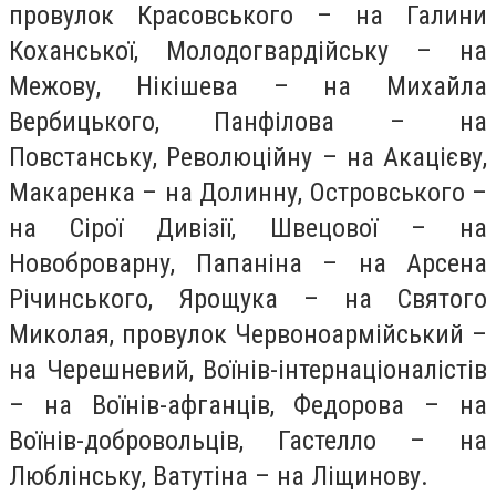
провулок Красовського – на Галини
Коханської, Молодогвардійську – на
Межову, Нікішева – на Михайла
Вербицького, Панфілова – на
Повстанську, Революційну – на Акацієву,
Макаренка – на Долинну, Островського –
на Сірої Дивізії, Швецової – на
Новоброварну, Папаніна – на Арсена
Річинського, Ярощука – на Святого
Миколая, провулок Червоноармійський –
на Черешневий, Воїнів-інтернаціоналістів
– на Воїнів-афганців, Федорова – на
Воїнів-добровольців, Гастелло – на
Люблінську, Ватутіна – на Ліщинову.