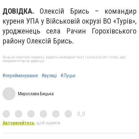
ДОВІДКА.
Олексій Брись – командир
куреня УПА у Військовій окрузі ВО «Турів»,
уродженець села Рачин Горохівського
району Олексій Брись.
Якщо ви помітили помилку, виділіть необхідний текст і натисніть Ctrl + Enter, щоб
повідомити про це редакцію
#перейменування
#вулиці
#Луцьк
Мирослава Бицька
0,0
Авторизуйтесь
, щоб оцінити