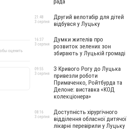
рада
Другий велотабір для дітей
21:48
3 серпня
відбувся у Луцьку
Думки жителів про
16:37
3 серпня
розвиток зелених зон
тобы оценить
збирають у Луцькій громаді
З Кривого Рогу до Луцька
09:55
3 серпня
привезли роботи
Примаченко, Ройтбурда та
Делоне: виставка «КОД
колекціонера»
Доступність хірургічного
08:16
3 серпня
відділення обласної дитячої
лікарні перевірили у Луцьку