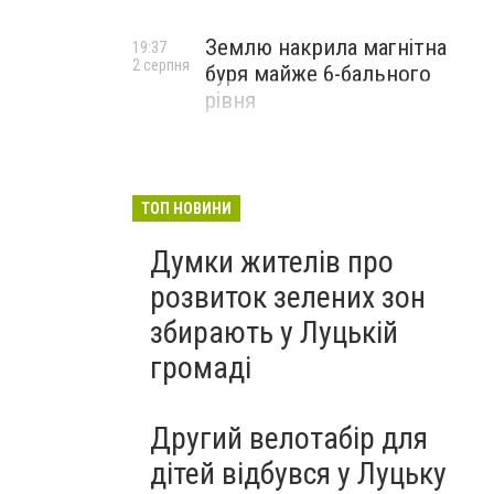
Землю накрила магнітна
19:37
2 серпня
буря майже 6-бального
рівня
ТОП НОВИНИ
Думки жителів про
розвиток зелених зон
збирають у Луцькій
громаді
Другий велотабір для
дітей відбувся у Луцьку