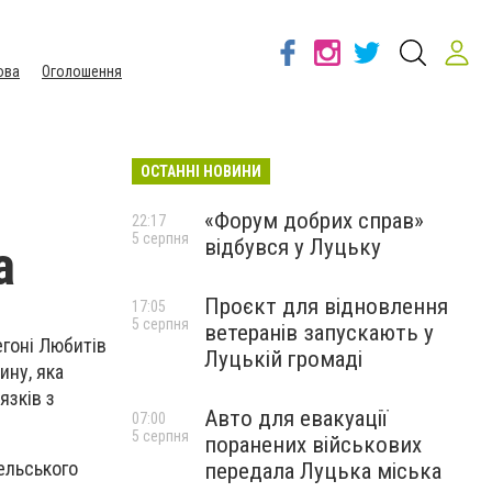
ова
Оголошення
ОСТАННІ НОВИНИ
«Форум добрих справ»
22:17
5 серпня
відбувся у Луцьку
а
Проєкт для відновлення
17:05
5 серпня
ветеранів запускають у
гоні Любитів
Луцькій громаді
ину, яка
язків з
Авто для евакуації
07:00
5 серпня
поранених військових
ельського
передала Луцька міська