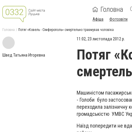
Головна
Афіша
Фотозвіти
Головна
Потяг «Ковель - Сімферополь» смертельно травмував чоловіка
11:02, 23 листопада 2012 р.
Потяг «К
Швед Татьяна Игоревна
смертель
Машиністом пасажирсько
- Голоби було застосова
переходила залізничну к
громадськістю УМВС Укра
Наїзд попередити не вд