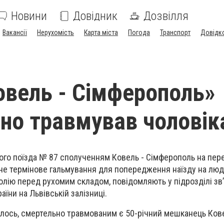
Новини
Довідник
Дозвілля
Вакансії
Нерухомість
Карта міста
Погода
Транспорт
Довідк
овель - Сімферополь»
но травмував чоловік
го поїзда № 87 сполученням Ковель - Сімферополь на пере
не термінове гальмування для попередження наїзду на люд
олію перед рухомим складом, повідомляють у підрозділі зв’
їни на Львівській залізниці.
алось, смертельно травмованим є 50-річний мешканець Ков