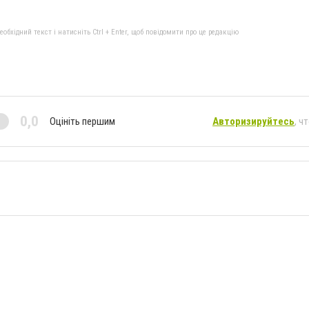
бхідний текст і натисніть Ctrl + Enter, щоб повідомити про це редакцію
0,0
Оцініть першим
Авторизируйтесь
, ч