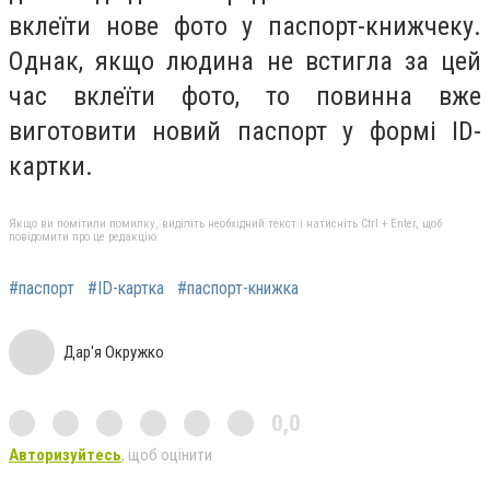
вклеїти нове фото у паспорт-книжчеку.
Однак, якщо людина не встигла за цей
час вклеїти фото, то повинна вже
виготовити новий паспорт у формі ІD-
картки.
Якщо ви помітили помилку, виділіть необхідний текст і натисніть Ctrl + Enter, щоб
повідомити про це редакцію
#паспорт
#ID-картка
#паспорт-книжка
Дар'я Окружко
0,0
Авторизуйтесь
, щоб оцінити