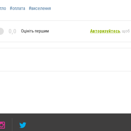
тло
#оплата
#виселення
0,0
Оцініть першим
Авторизуйтесь
, щоб