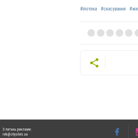
#іпотека
#скасування
#жи
З питань реклами:
rek@citysites.ua