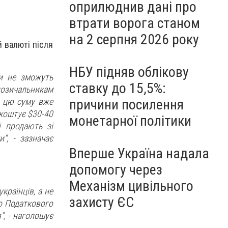
оприлюднив дані про
втрати ворога станом
на 2 серпня 2026 року
 валюті після
НБУ підняв облікову
ги не зможуть
ставку до 15,5%:
позичальникам
, цю суму вже
причини посилення
 коштує $30-40
монетарної політики
і продають зі
", - зазначає
Вперше Україна надала
допомогу через
Механізм цивільного
країнців, а не
захисту ЄС
о Податкового
", - наголошує