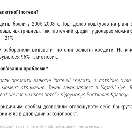
алютної іпотеки?
итів брали у 2005-2008-х. Тоді долар коштував на рівні 5
вші, ніж гривневі. Так, іпотечний кредит у доларах можна 
 — 21%.
м заборонили видавати іпотечні валютні кредити. На кін
вувалося 96% таких позик.
озв'язання проблеми?
гли погасити валютні іпотечні кредити, їх потрібно було
момент отримання. Такий законопроект в Україні був. 
нт наклав на нього вето", - підсумовує Ростислав Кравець.
 юридичним особам дозволили оголошувати себе банкрут
прийняла відповідний законопроект.
бхідний текст і натисніть Ctrl + Enter, щоб повідомити про це редакцію