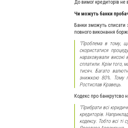
До вимог кредиторів не 
Чи можуть банки пробач
Банки зможуть списати з
повного виконання борж
"Проблема в тому, щ
скористатися процеду
нараховували високі в
сплатили. Крім того, 
тисяч. Багато валютн
знижкою 80%. Тому пр
Ростислав Кравець.
Кодекс про банкрутсво н
"Прибрати всі юридичн
кредиторів. Наприклад
кодексу. Тобто всі ті 
Ярослава Авраменко.