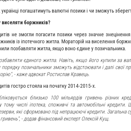
к українці погашатимуть валютні позики і чи зможуть зберег
у виселяти боржників?
итів не змогли погасити позики через значне знецінення 
ників із іпотечного житла. Мораторій на виселення боржн
онили позбавляти житла, якщо воно єдине у позичальника.
озбавляти єдиного житла. Навіть, якщо його купили за вал
 порядку позичальники зможуть відстоювати і далі свої пр
рію", - каже адвокат Ростислав Кравець.
итів гостро стояла на початку 2014-2015-х.
бліковується близько 100 мільярдів гривень різних кред
у тому числі іпотека, споживчі та автомобільні кредити. 
езерви, які сформовано під непрацюючі кредити. Загальна 
гривень", - додав фінансовий експерт Олексій Кущ.