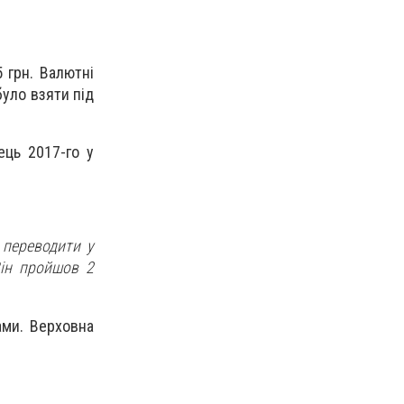
 грн. Валютні
було взяти під
ець 2017-го у
 переводити у
Він пройшов 2
ами. Верховна