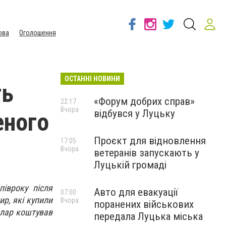
ова
Оголошення
ОСТАННІ НОВИНИ
ть
«Форум добрих справ»
22:17
Вчора
відбувся у Луцьку
еного
Проєкт для відновлення
17:05
Вчора
ветеранів запускають у
Луцькій громаді
півроку після
Авто для евакуації
07:00
ир, які купили
Вчора
поранених військових
олар коштував
передала Луцька міська