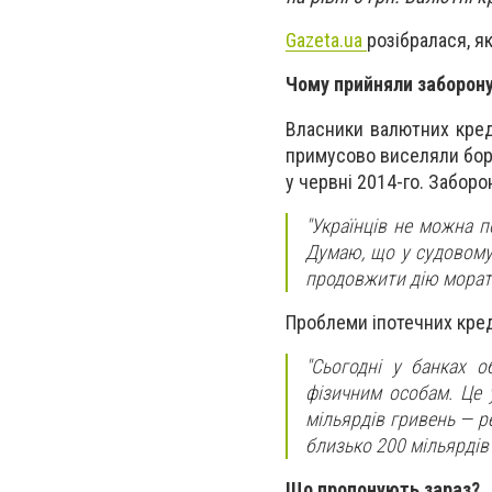
Gazeta.ua
розібралася, я
Чому прийняли заборон
Власники валютних кред
примусово виселяли борж
у червні 2014-го. Забор
"Українців не можна п
Думаю, що у судовому
продовжити дію морато
Проблеми іпотечних кред
"Сьогодні у банках о
фізичним особам. Це 
мільярдів гривень — р
близько 200 мільярдів 
Що пропонують зараз?