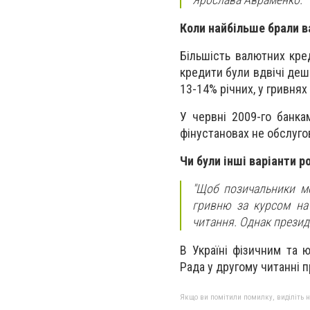
Коли найбільше брали в
Більшість валютних кред
кредити були вдвічі деше
13-14% річних, у гривнях
У червні 2009-го банка
фінустановах не обслуго
Чи були інші варіанти р
"Щоб позичальники мо
гривню за курсом на 
читання. Однак президе
В Україні фізичним та
Рада у другому читанні 
Якщо ви помітили помилку, виділіть нео