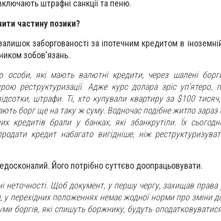
включають штрафні санкції та пеню.
ити частину позики?
алишок заборгованості за іпотечним кредитом в іноземній
ником зобов'язань.
о особи, які мають валютні кредити, через шалені бор
рою реструктуризації. Адже курс долара зріс уп'ятеро, 
ідсотки, штрафи. Ті, хто купували квартиру за $100 тисяч
мають борг ще на таку ж суму. Водночас подібне житло зараз
их кредитів брали у банках, які збанкрутіли. Їх сьогодн
одати кредит набагато вигідніше, ніж реструктуризувати
едосконалий. Його потрібно суттєво доопрацьовувати.
і неточності. Щоб документ, у першу чергу, захищав права у
, у перехідних положеннях немає жодної норми про зміни д
суми боргів, які спишуть боржнику, будуть оподатковуватися