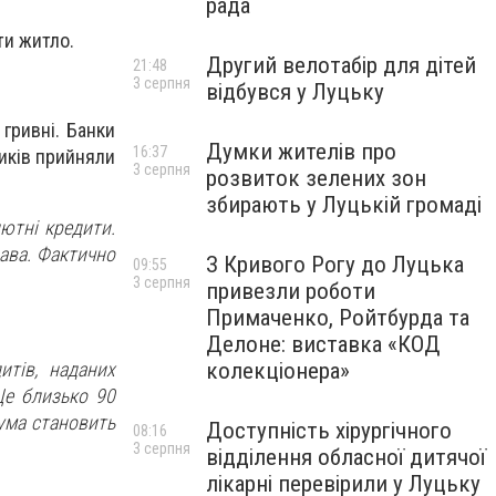
рада
ти житло.
Другий велотабір для дітей
21:48
3 серпня
відбувся у Луцьку
гривні. Банки
Думки жителів про
16:37
иків прийняли
3 серпня
розвиток зелених зон
збирають у Луцькій громаді
ютні кредити.
ава. Фактично
З Кривого Рогу до Луцька
09:55
3 серпня
привезли роботи
Примаченко, Ройтбурда та
Делоне: виставка «КОД
колекціонера»
итів, наданих
Ще близько 90
сума становить
Доступність хірургічного
08:16
3 серпня
відділення обласної дитячої
лікарні перевірили у Луцьку