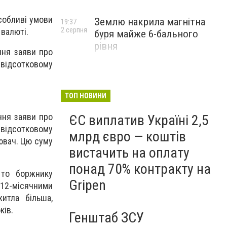
особливі умови
Землю накрила магнітна
19:37
2 серпня
 валюті.
буря майже 6-бального
рівня
ння заяви про
-відсотковому
ТОП НОВИНИ
ння заяви про
ЄС виплатив Україні 2,5
-відсотковому
млрд євро — коштів
нювач. Цю суму
вистачить на оплату
понад 70% контракту на
 то боржнику
Gripen
12-місячними
итла більша,
ків.
Генштаб ЗСУ