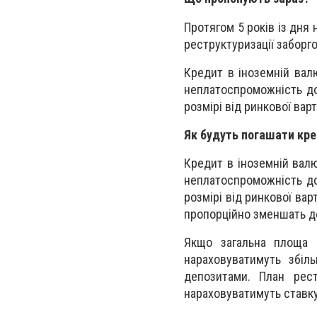
Протягом 5 років із дня
реструктуризації заборго
Кредит в іноземній вал
неплатоспроможність до
розмірі від ринкової вар
Як будуть погашати кре
Кредит в іноземній вал
неплатоспроможність до
розмірі від ринкової вар
пропорційно зменшать до
Якщо загальна площа 
нараховуватимуть збіл
депозитами. План рест
нараховуватимуть ставку,