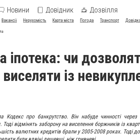
Новини
Довідник
Дозвілля
Вакансії
Нерухомість
Карта міста
Погода
Транспорт
Довідк
тла
а іпотека: чи дозволя
в виселяти із невикупл
а Кодекс про банкрутство. Він набуде чинності через 
 Тоді відмінять заборону на виселення боржників із кварт
ьшість валютних кредитів брали у 2005-2008 роках. Тоді д
кредити були вдвічі дешевші, ніж гривневі.