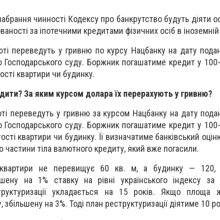
 набрання чинності Кодексу про банкрутство будуть діяти 
ваності за іпотечними кредитами фізичних осіб в іноземній
юті переведуть у гривню по курсу Нацбанку на дату пода
 Господарського суду. Боржник погашатиме кредит у 100
тості квартири чи будинку.
дити? За яким курсом долара їх перерахують у гривню?
юті переведуть у гривню за курсом Нацбанку на дату пода
 Господарського суду. Боржник погашатиме кредит у 100
тості квартири чи будинку. Її визначатиме банківський оці
 частини тіла валютного кредиту, який вже погасили.
квартири не перевищує 60 кв. м, а будинку — 120,
ьшену на 1% ставку на рівні українського індексу за 
руктуризації укладається на 15 років. Якщо площа ж
 збільшену на 3%. Тоді план реструктуризації діятиме 10 ро