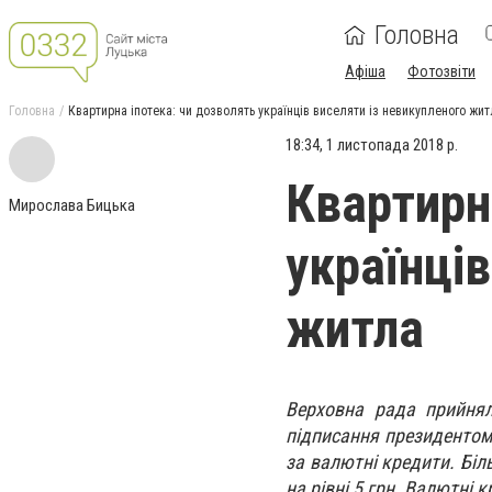
Головна
Афіша
Фотозвіти
Головна
Квартирна іпотека: чи дозволять українців виселяти із невикупленого жи
18:34, 1 листопада 2018 р.
Квартирн
Мирослава Бицька
українці
житла
Верховна рада прийнял
підписання президентом.
за валютні кредити. Біл
на рівні 5 грн. Валютні 