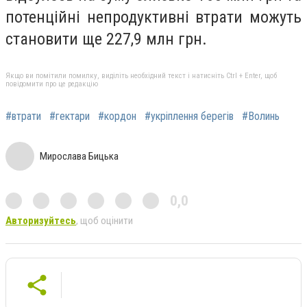
потенційні непродуктивні втрати можуть
становити ще 227,9 млн грн.
Якщо ви помітили помилку, виділіть необхідний текст і натисніть Ctrl + Enter, щоб
повідомити про це редакцію
#втрати
#гектари
#кордон
#укріплення берегів
#Волинь
Мирослава Бицька
0,0
Авторизуйтесь
, щоб оцінити