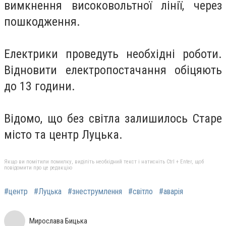
вимкнення високовольтної лінії, через
пошкодження.
Електрики проведуть необхідні роботи.
Відновити електропостачання обіцяють
до 13 години.
Відомо, що без світла залишилось Старе
місто та центр Луцька.
Якщо ви помітили помилку, виділіть необхідний текст і натисніть Ctrl + Enter, щоб
повідомити про це редакцію
#центр
#Луцька
#знеструмлення
#світло
#аварія
Мирослава Бицька