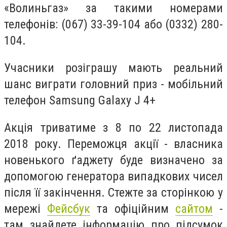
«Волиньгаз» за такими номерами
телефонів:
(067) 33-39-104
або
(0332) 280-
104.
Учасники розіграшу мають реальний
шанс виграти головний приз - мобільний
телефон Samsung Galaxy J 4+
Акція триватиме з 8 по 22 листопада
2018 року. Переможця акції - власника
новенького ґаджету буде визначено за
допомогою генератора випадкових чисел
після її закінчення. Стежте за сторінкою у
мережі
Фейсбук
та офіційним
сайтом
-
там знайдете інформацію про підсумок