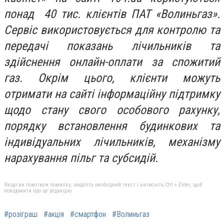
понад 40 тис. клієнтів ПАТ «Волиньгаз».
Сервіс використовується для контролю та
передачі показань лічильників та
здійснення онлайн-оплати за спожитий
газ. Окрім цього, клієнти можуть
отримати на сайті інформаційну підтримку
щодо стану свого особового рахунку,
порядку встановлення будинкових та
індивідуальних лічильників, механізму
нарахування пільг та субсидій.
Якщо ви помітили помилку, виділіть необхідний текст і натисніть Ctrl + Enter, щоб
повідомити про це редакцію
#розіграш
#акція
#смартфон
#Волиньгаз