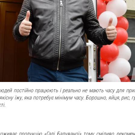
 людей постійно працюють і реально не мають часу для при
існу їжу, яка потребує мінімум часу. Борошно, яйця, рис, г
ті.
живає продукцію «Галі Балуваної» тому сміливо рекоменд