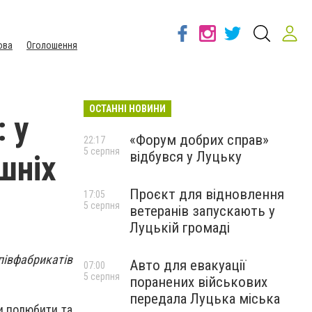
ова
Оголошення
ОСТАННІ НОВИНИ
: у
«Форум добрих справ»
22:17
5 серпня
відбувся у Луцьку
шніх
Проєкт для відновлення
17:05
5 серпня
ветеранів запускають у
Луцькій громаді
півфабрикатів
Авто для евакуації
07:00
5 серпня
поранених військових
передала Луцька міська
и полюбити та