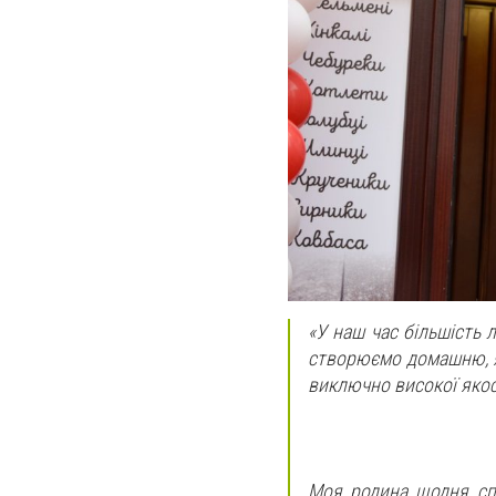
«У наш час більшість
створюємо домашню, як
виключно високої якос
Моя родина щодня спо