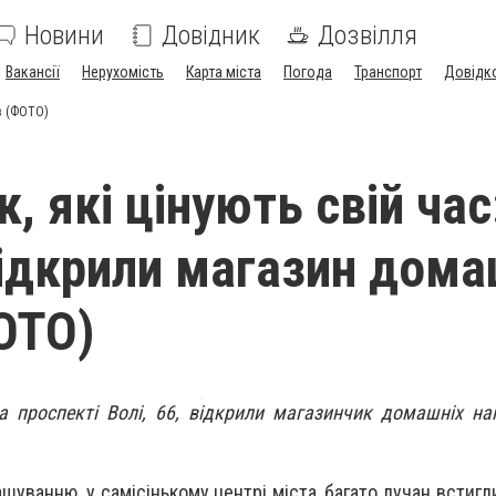
Новини
Довідник
Дозвілля
Вакансії
Нерухомість
Карта міста
Погода
Транспорт
Довідк
ав (ФОТО)
, які цінують свій час
ідкрили магазин дома
ОТО)
а проспекті Волі, 66, відкрили магазинчик домашніх на
уванню, у самісінькому центрі міста, багато лучан встигл