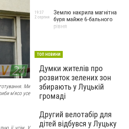
Землю накрила магнітна
19:37
2 серпня
буря майже 6-бального
рівня
ТОП НОВИНИ
Думки жителів про
розвиток зелених зон
збирають у Луцькій
готування. Ми
риби м’ясо усе
громаді
Другий велотабір для
дітей відбувся у Луцьку
ую її усім. У