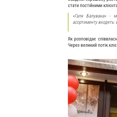
стати постійними клієнт
«Галя Балувана» - м
асортименту входять: в
Як розповідає співвлас
Через великий потік кліє