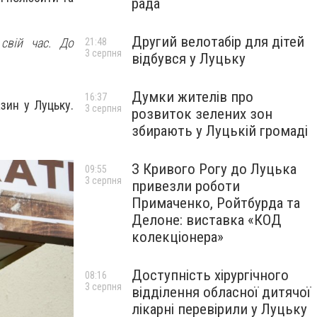
рада
Другий велотабір для дітей
свій час. До
21:48
3 серпня
відбувся у Луцьку
Думки жителів про
16:37
зин у Луцьку.
3 серпня
розвиток зелених зон
збирають у Луцькій громаді
З Кривого Рогу до Луцька
09:55
3 серпня
привезли роботи
Примаченко, Ройтбурда та
Делоне: виставка «КОД
колекціонера»
Доступність хірургічного
08:16
3 серпня
відділення обласної дитячої
лікарні перевірили у Луцьку