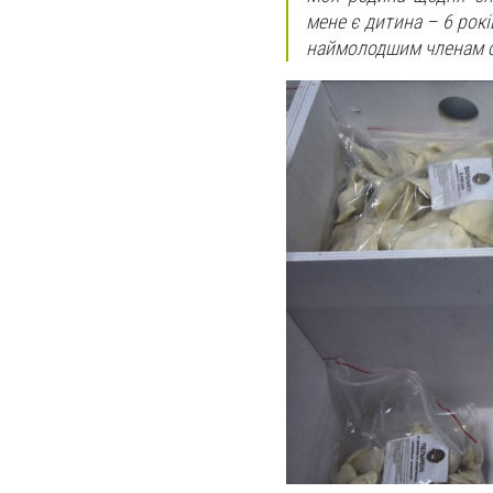
мене є дитина – 6 рок
наймолодшим членам сі