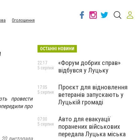
ова
Оголошення
ОСТАННІ НОВИНИ
"
«Форум добрих справ»
22:17
5 серпня
відбувся у Луцьку
Проєкт для відновлення
17:05
5 серпня
ветеранів запускають у
ють провести
Луцькій громаді
опередили про
Авто для евакуації
07:00
5 серпня
поранених військових
передала Луцька міська
я 20 листопада