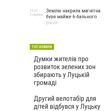
Землю накрила магнітна
19:37
2 серпня
буря майже 6-бального
рівня
ТОП НОВИНИ
Думки жителів про
розвиток зелених зон
збирають у Луцькій
громаді
Другий велотабір для
дітей відбувся у Луцьку