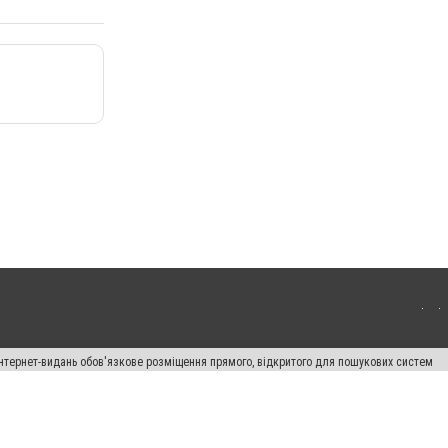
 інтернет-видань обов'язкове розміщення прямого, відкритого для пошукових систем
лама" публікуються на правах реклами.