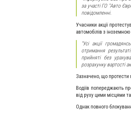
за участі ГО "Авто Євр
повідомленні.
Учасники акції протесту
автомобілів з іноземною
"Усі акції громадян
отримання результат
прийняті без урахува
розрахунку вартості ак
Зазначено, що протести 
Водіїв попереджають про
від руху цими місцями т
Однак повного блокуван