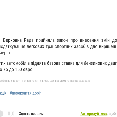
а Верховна Рада прийняла закон про внесення змін до
податкування легкових транспортних засобів для вирішен
мерах.
гих автомобілів піднята базова ставка для бензинових двиг
з 75 до 150 євро.
бхідний текст і натисніть Ctrl + Enter, щоб повідомити про це редакцію
кція
#перекриття доріг
0,0
Оцініть першим
Авторизуйтесь
, щоб