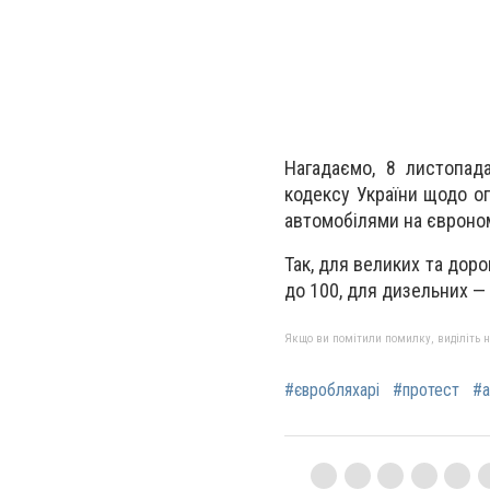
Нагадаємо, 8 листопад
кодексу України щодо о
автомобілями на євроно
Так, для великих та доро
до 100, для дизельних — 
Якщо ви помітили помилку, виділіть нео
#євробляхарі
#протест
#а