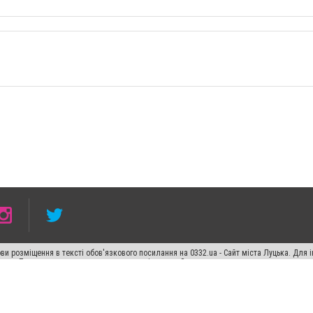
ви розміщення в тексті обов'язкового посилання на 0332.ua - Сайт міста Луцька. Для
жерела. Порушення виняткових прав переслідується Законом.
ський спецпроєкт", "Політичні новини", "Пресреліз", "PR", "Офіційно", "Політична рек