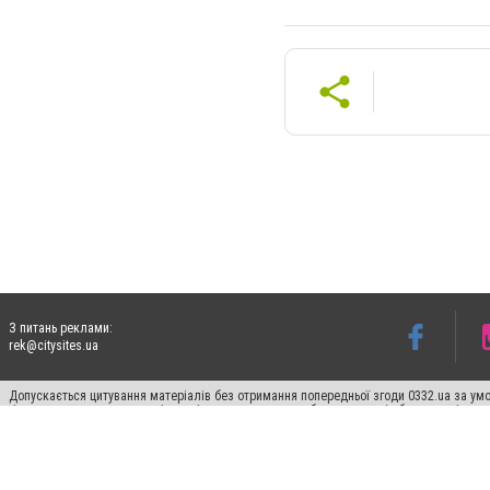
З питань реклами:
rek@citysites.ua
Допускається цитування матеріалів без отримання попередньої згоди 0332.ua за умо
гіперпосилання на цитовані статті не нижче другого абзацу в тексті або в якості д
Матеріали з плашками "Новини компаній", "Промо", "Партнерський матеріал", "Партнер