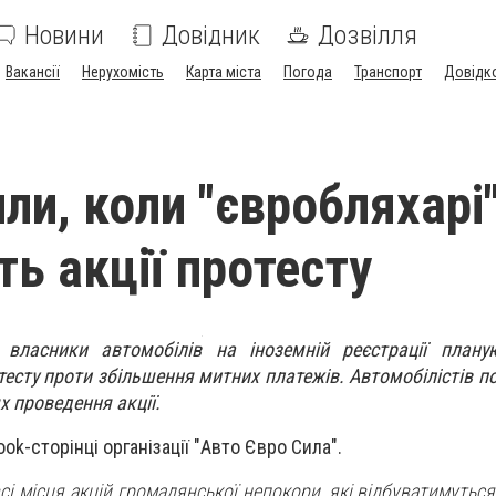
Новини
Довідник
Дозвілля
Вакансії
Нерухомість
Карта міста
Погода
Транспорт
Довідк
ли, коли "євробляхарі
ть акції протесту
 власники автомобілів на іноземній реєстрації плану
тесту проти збільшення митних платежів. Автомобілістів п
х проведення акції.
ok-сторінці організації "Авто Євро Сила".
сі місця акцій громадянської непокори, які відбуватимутьс