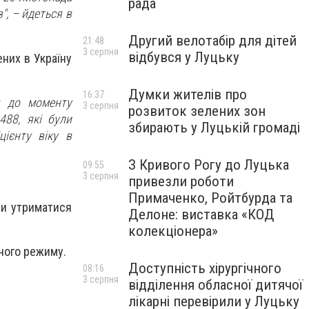
рада
", – йдеться в
Другий велотабір для дітей
21:48
3 серпня
відбувся у Луцьку
них в Україну
Думки жителів про
16:37
ся до моменту
3 серпня
розвиток зелених зон
88, які були
збирають у Луцькій громаді
цієнту віку в
З Кривого Рогу до Луцька
09:55
3 серпня
привезли роботи
Примаченко, Ройтбурда та
ли утриматися
Делоне: виставка «КОД
колекціонера»
ного режиму.
Доступність хірургічного
08:16
3 серпня
відділення обласної дитячої
лікарні перевірили у Луцьку