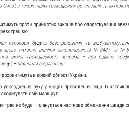
о Сила", а також інших громадських організацій та активістів
ватимуть проти прийнятих законів про оподаткування ввезе
 реєстрацією.
ської непокори будуть безстроковими та відбуватимуть
ів щодо питання відміни законопроектів №8487 та №84
ння вимог громадськості, зокрема – про відміну коефі
цизу", – пояснили в організації.
проходитимуть в кожній області України.
 ускладнення руху у місцях проведення акції. Їх заклика
а скоригувати свій маршрут.
ня трас не буде – планується часткове обмеження швидкіс