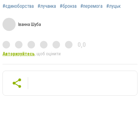
#єдиноборства
#лучанка
#бронза
#перемога
#луцьк
Іванна Шуба
0,0
Авторизуйтесь
, щоб оцінити