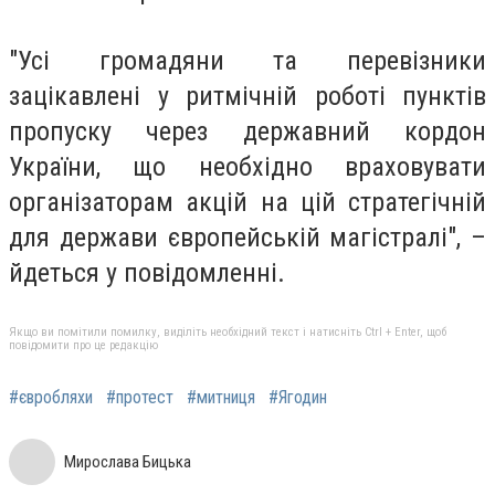
"Усі громадяни та перевізники
зацікавлені у ритмічній роботі пунктів
пропуску через державний кордон
України, що необхідно враховувати
організаторам акцій на цій стратегічній
для держави європейській магістралі", –
йдеться у повідомленні.
Якщо ви помітили помилку, виділіть необхідний текст і натисніть Ctrl + Enter, щоб
повідомити про це редакцію
#євробляхи
#протест
#митниця
#Ягодин
Мирослава Бицька