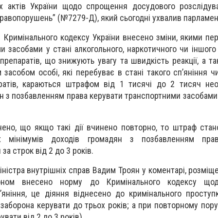
х актів України щодо спрощення досудового розслідув
правопорушень” (№7279-Д), який сьогодні ухвалив парламен
1 Кримінального кодексу України внесено зміни, якими пе
 засобами у стані алкогольного, наркотичного чи іншого 
препаратів, що знижують увагу та швидкість реакції, а т
засобом особі, які перебуває в стані такого сп’яніння ч
аратів, караються штрафом від 1 тисячі до 2 тисяч не
н з позбавленням права керувати транспортними засобами 
ено, що якщо такі дії вчинено повторно, то штраф ста
х мінімумів доходів громадян з позбавленням пра
за строк від 2 до 3 років.
іністра внутрішніх справ Вадим Троян у коментарі, розміщ
коном внесено норму до Кримінального кодексу що
’яніння, це діяння віднесено до кримінального проступ
і заборона керувати до трьох років; а при повторному пор
увати від 2 до 3 років).