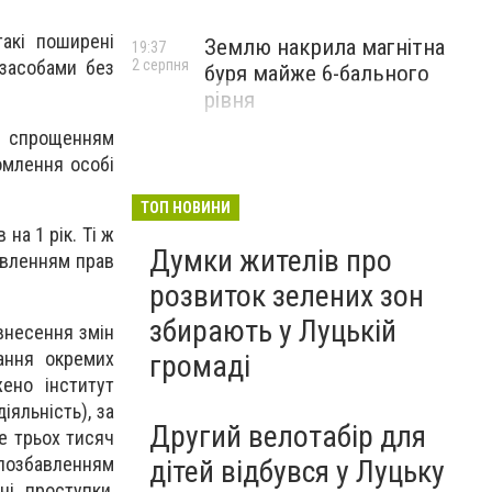
такі поширені
Землю накрила магнітна
19:37
 засобами без
2 серпня
буря майже 6-бального
рівня
і спрощенням
омлення особі
ТОП НОВИНИ
на 1 рік. Ті ж
Думки жителів про
бавленням прав
розвиток зелених зон
збирають у Луцькій
внесення змін
ання окремих
громаді
ено інститут
яльність), за
Другий велотабір для
е трьох тисяч
 позбавленням
дітей відбувся у Луцьку
ні проступки,