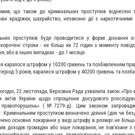
омив, що також до кримінальних проступків віднесені 
вані крадіжки, шахрайство, незаконні дії з наркотичними
льних проступків буде проводитися у формі дізнання з
корочені строки - не більш як 72 годин з моменту повід
я, або в інших випадках - до 1 місяця.
я каралося штрафом у 10200 гривень та позбавленням прав 
а період 5 років, каралися штрафом у 40200 гривень та поз
огодні, 22 листопада, Верховна Рада ухвалила закон «Про 
х актів України щодо спрощення досудового розслідув
их правопорушень» (№7279-д). Цим законом запровадж
. Кримінальним проступком визначено діяння (дію чи безді
чено основне покарання у виді штрафу в розмірі не більш
мів доходів громадян або інше покарання, не пов’язане з
класифікацію кримінальних правопорушень на криміналь