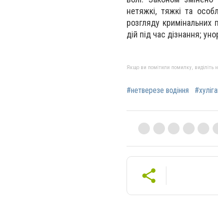
нетяжкі, тяжкі та особ
розгляду кримінальних 
дій під час дізнання; у
Якщо ви помітили помилку, виділіть нео
#нетверезе водіння
#хуліг