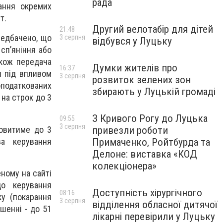
рада
ання окремих
т.
Другий велотабір для дітей
21:48
редбачено, що
3 серпня
відбувся у Луцьку
сп’яніння або
акож передача
Думки жителів про
16:37
и під впливом
3 серпня
розвиток зелених зон
оподаткованих
збирають у Луцькій громаді
на строк до 3
З Кривого Рогу до Луцька
09:55
3 серпня
новитиме до 3
привезли роботи
ва керування
Примаченко, Ройтбурда та
Делоне: виставка «КОД
колекціонера»
еному на сайті
до керування
Доступність хірургічного
08:16
ку (покарання
3 серпня
відділення обласної дитячої
ушенні - до 51
лікарні перевірили у Луцьку