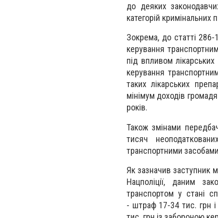
до деяких законодавчи
категорій кримінальних 
Зокрема, до статті 286-
керування транспортними
під впливом лікарських 
керування транспортним 
таких лікарських преп
мінімум доходів громадя
років.
Також змінами передбач
тисяч неоподатковани
транспортними засобами 
Як зазначив заступник м
Нацполіції, даним за
транспортом у стані сп
- штраф 17-34 тис. грн 
тис. грн із забороною кер