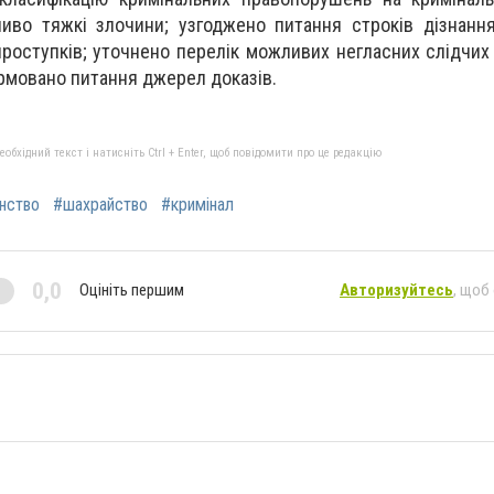
ливо тяжкі злочини; узгоджено питання строків дізнанн
проступків; уточнено перелік можливих негласних слідчих
нормовано питання джерел доказів.
бхідний текст і натисніть Ctrl + Enter, щоб повідомити про це редакцію
анство
#шахрайство
#кримінал
0,0
Оцініть першим
Авторизуйтесь
, щоб