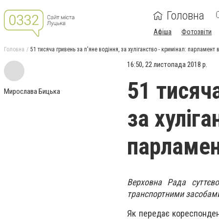
Головна
Афіша
Фотозвіти
Головна
51 тисяча гривень за п'яне водіння, за хуліганство - кримінал: парламент 
16:50, 22 листопада 2018 р.
51 тисяча
Мирослава Бицька
за хуліга
парламен
Верховна Рада суттєв
транспортними засобами 
Як передає кореспонде