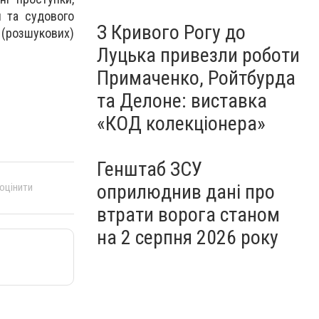
я та судового
З Кривого Рогу до
 (розшукових)
Луцька привезли роботи
Примаченко, Ройтбурда
та Делоне: виставка
«КОД колекціонера»
Генштаб ЗСУ
оприлюднив дані про
 оцінити
втрати ворога станом
на 2 серпня 2026 року