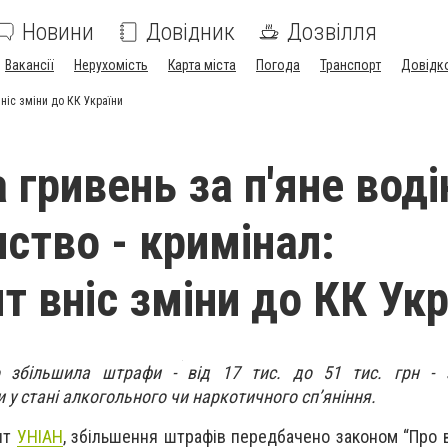
Новини
Довідник
Дозвілля
Вакансії
Нерухомість
Карта міста
Погода
Транспорт
Довідк
вніс зміни до КК України
 гривень за п'яне воді
нство - кримінал:
т вніс зміни до КК Укр
о збільшила штрафи - від 17 тис. до 51 тис. грн - 
у стані алкогольного чи наркотичного сп’яніння.
нт
УНІАН
, збільшення штрафів передбачено законом “Про 