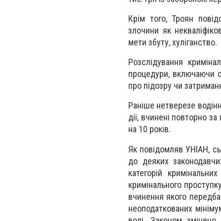
Крім того, Троян повід
злочини як некваліфіко
мети збуту, хуліганство.
Розслідування криміна
процедури, включаючи с
про підозру чи затриманн
Раніше нетверезе водінн
дії, вчинені повторно з
на 10 років.
Як повідомляв УНІАН, сь
до деяких законодавчи
категорій кримінальн
кримінального проступку
вчинення якого передба
неоподаткованих мініму
волі. Законом змінено 