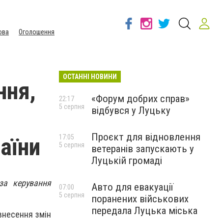
ова
Оголошення
ОСТАННІ НОВИНИ
ння,
«Форум добрих справ»
22:17
5 серпня
відбувся у Луцьку
Проєкт для відновлення
аїни
17:05
5 серпня
ветеранів запускають у
Луцькій громаді
за керування
Авто для евакуації
07:00
5 серпня
поранених військових
передала Луцька міська
внесення змін