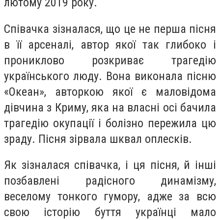
лютому 2019 року.
Співачка зізналася, що це не перша пісня
в її арсеналі, автор якої так глибоко і
прониклово розкриває трагедію
українського люду. Вона виконала пісню
«Океан», авторкою якої є маловідома
дівчина з Криму, яка на власні осі бачила
трагедію окупації і болізно пережила цю
зраду. Пісня зірвала шквал оплесків.
Як зізналася співачка, і ця пісня, й інші
позбавлені радісного динамізму,
веселому тонкого гумору, адже за всю
свою історію буття українці мало