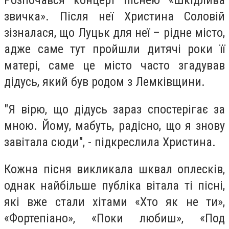
Розпочався концерт піснею «Шкідлива
звичка». Після неї Христина Соловій
зізналася, що Луцьк для неї – рідне місто,
адже саме тут пройшли дитячі роки її
матері, саме це місто часто згадував
дідусь, який був родом з Лемківщини.
"Я вірю, що дідусь зараз спостерігає за
мною. Йому, мабуть, радісно, що я знову
завітала сюди", - підкреслила Христина.
Кожна пісня викликала шквал оплесків,
однак найбільше публіка вітала ті пісні,
які вже стали хітами «Хто як не ти»,
«Фортепіано», «Поки любиш», «Под