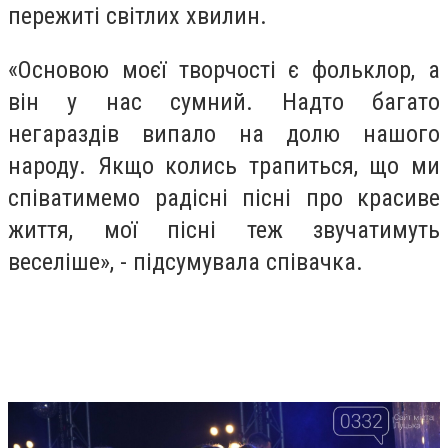
пережиті світлих хвилин.
«Основою моєї творчості є фольклор, а
він у нас сумний. Надто багато
негараздів випало на долю нашого
народу. Якщо колись трапиться, що ми
співатимемо радісні пісні про красиве
життя, мої пісні теж звучатимуть
веселіше», - підсумувала співачка.