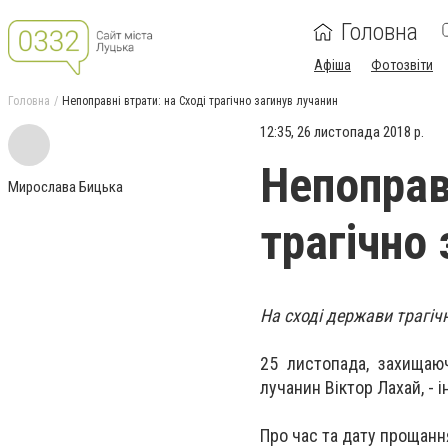
Головна
Афіша
Фотозвіти
Головна
Непоправні втрати: на Сході трагічно загинув лучанин
12:35, 26 листопада 2018 р.
Непоправн
Мирослава Бицька
трагічно
На сході держави трагіч
25 листопада, захищаю
лучанин
Віктор Лахай
, -
Про час та дату прощанн