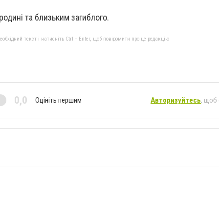
одині та близьким загиблого.
бхідний текст і натисніть Ctrl + Enter, щоб повідомити про це редакцію
0,0
Оцініть першим
Авторизуйтесь
, щоб