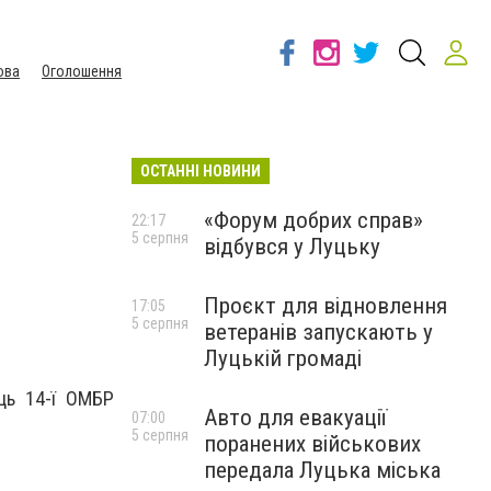
ова
Оголошення
ОСТАННІ НОВИНИ
«Форум добрих справ»
22:17
5 серпня
відбувся у Луцьку
Проєкт для відновлення
17:05
5 серпня
ветеранів запускають у
Луцькій громаді
ць 14-ї ОМБР
Авто для евакуації
07:00
5 серпня
поранених військових
передала Луцька міська