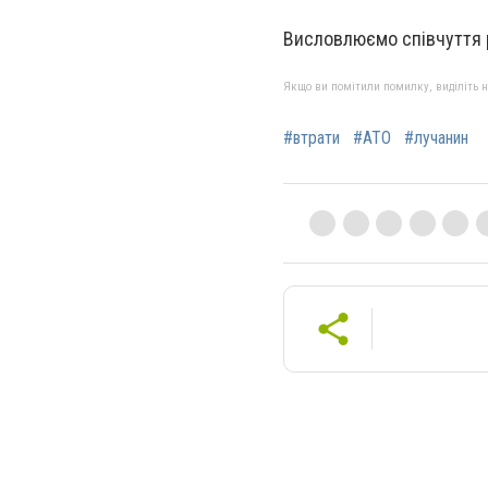
Висловлюємо співчуття р
Якщо ви помітили помилку, виділіть нео
#втрати
#АТО
#лучанин