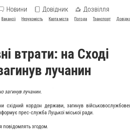
Новини
Довідник
Дозвілля
Вакансії
Нерухомість
Карта міста
Погода
Транспорт
Довідк
і втрати: на Сході
 загинув лучанин
но загинув лучанин.
чи східний кордон держави, загинув військовослужбове
 інформує прес-служба Луцької міської ради.
я повідомлять згодом.