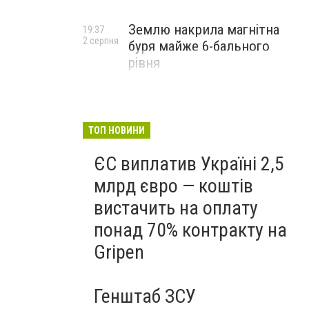
Землю накрила магнітна
19:37
2 серпня
буря майже 6-бального
рівня
ТОП НОВИНИ
ЄС виплатив Україні 2,5
млрд євро — коштів
вистачить на оплату
понад 70% контракту на
Gripen
Генштаб ЗСУ