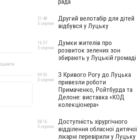
рада
Другий велотабір для дітей
21:48
3 серпня
відбувся у Луцьку
Думки жителів про
16:37
3 серпня
розвиток зелених зон
збирають у Луцькій громаді
 оцінити
З Кривого Рогу до Луцька
09:55
3 серпня
привезли роботи
Примаченко, Ройтбурда та
Делоне: виставка «КОД
колекціонера»
Доступність хірургічного
08:16
3 серпня
відділення обласної дитячої
лікарні перевірили у Луцьку