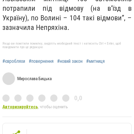
потрапили під відмову (на в’їзд в
Україну), по Волині – 104 такі відмови”, –
зазначила Непряхіна.
Якщо ви помітили помилку, виділіть необхідний текст і натисніть Ctrl + Enter, щоб
повідомити про це редакцію
#євробляхи
#повернення
#новий закон
#митниця
Мирослава Бицька
0,0
Авторизируйтесь
, чтобы оценить