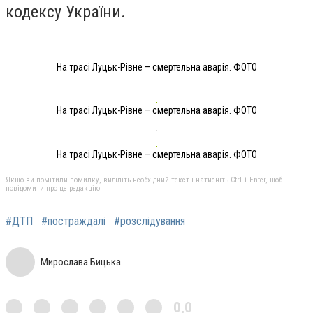
кодексу України.
На трасі Луцьк-Рівне – смертельна аварія. ФОТО
На трасі Луцьк-Рівне – смертельна аварія. ФОТО
На трасі Луцьк-Рівне – смертельна аварія. ФОТО
Якщо ви помітили помилку, виділіть необхідний текст і натисніть Ctrl + Enter, щоб
повідомити про це редакцію
#ДТП
#постраждалі
#розслідування
Мирослава Бицька
0,0