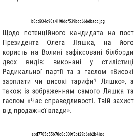
b0cd834c90a4198dcf539bdc66bdbacc.jpg
Щодо потенційного кандидата на пост
Президента Олега Ляшка, на його
користь на Волині зафіксовані білборди
двох видів: виконані у стилістиці
Радикальної партії та з гаслом «Високі
зарплати чи високі тарифи? Ляшко», а
також із зображенням самого Ляшка та
гаслом «Час справедливості. Твій захист
від продажної влади».
ebd7705c55b78c0d309f3bf29b6eb2b4.jpg