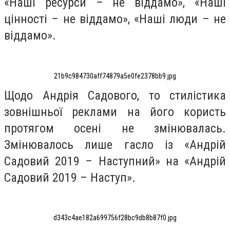
«Наші ресурси – не віддамо», «Наші
цінності – не віддамо», «Наші люди – не
віддамо».
21b9c984730aff74879a5e0fe2378bb9.jpg
Щодо Андрія Садового, то стилістика
зовнішньої реклами на його користь
протягом осені не змінювалась.
Змінювалось лише гасло із «Андрій
Садовий 2019 – Наступний» на «Андрій
Садовий 2019 – Наступ».
d343c4ae182a699756f28bc9db8b87f0.jpg