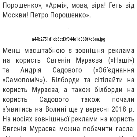
Порошенко», «Армія, мова, віра! Геть від
Москви! Петро Порошенко».
a44b2751d1cb6cd3f044e1d368f4c6ea.jpg
Менш масштабною є зовнішня реклама
на користь Євгенія Мураєва («Наші»)
та Андрія Садового («Об’єднання
«Самопоміч»). Білборди та сітілайти на
користь Мураєва, а також білборди на
користь Садового також почали
з’явитись на Волині ще у вересні 2018 р.
На носіях зовнішньої реклами на користь
Євгенія Мураєва можна побачити гасла: