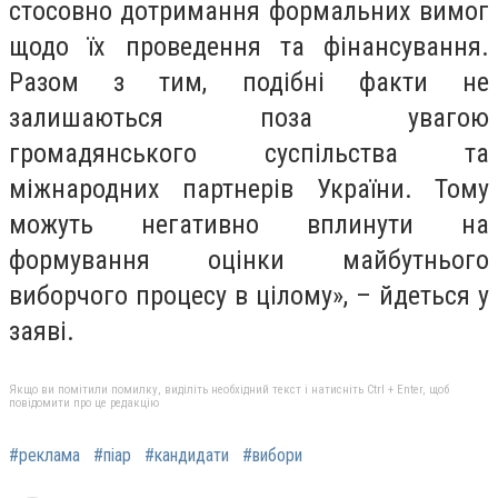
стосовно дотримання формальних вимог
щодо їх проведення та фінансування.
Разом з тим, подібні факти не
залишаються поза увагою
громадянського суспільства та
міжнародних партнерів України. Тому
можуть негативно вплинути на
формування оцінки майбутнього
виборчого процесу в цілому», – йдеться у
заяві.
Якщо ви помітили помилку, виділіть необхідний текст і натисніть Ctrl + Enter, щоб
повідомити про це редакцію
#реклама
#піар
#кандидати
#вибори