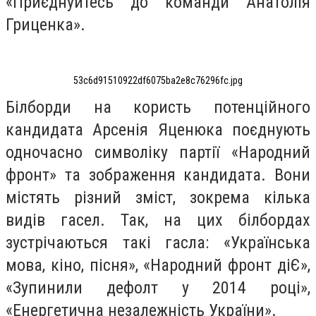
«Приєднуйтесь до команди Анатолія
Гриценка».
53c6d91510922df6075ba2e8c76296fc.jpg
Білборди на користь потенційного
кандидата Арсенія Яценюка поєднують
одночасно символіку партії «Народний
фронт» та зображення кандидата. Вони
містять різний зміст, зокрема кілька
видів гасел. Так, на цих білбордах
зустрічаються такі гасла: «Українська
мова, кіно, пісня», «Народний фронт діЄ»,
«Зупинили дефолт у 2014 році»,
«Енергетична незалежність України».