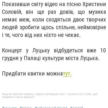
Показавши світу відео на пісню
Христини
Соловій
, він ще раз довів, що музика
немає меж, коли сходяться двоє творчих
людей зробити щось спільне, неймовірне
і те, чого від них ніхто не чекає.
Концерт у Луцьку відбудеться вже 10
грудня у Палаці культури міста Луцька.
Придбати квитки можна
тут.
Якщо ви помітили помилку, виділіть необхідний текст і натисніть Ctrl + Enter, щоб
повідомити про це редакцію