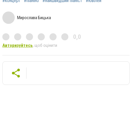
#концерт
#піаніно
#найшвидший піаніст
#ювілей
Мирослава Бицька
0,0
Авторизуйтесь
, щоб оцінити