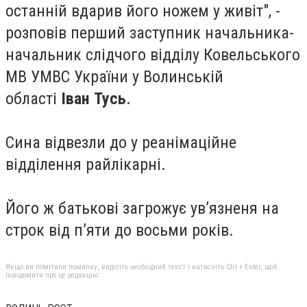
останній вдарив його ножем у живіт", -
розповів перший заступник начальника-
начальник слідчого відділу Ковельського
МВ УМВС України у Волинській
області
Іван Тусь
.
Сина відвезли до у реанімаційне
відділення райлікарні.
Його ж батькові загрожує ув’язненя на
строк від п’яти до восьми років.
Якщо ви помітили помилку, виділіть необхідний текст і натисніть Ctrl + Enter, щоб
повідомити про це редакцію