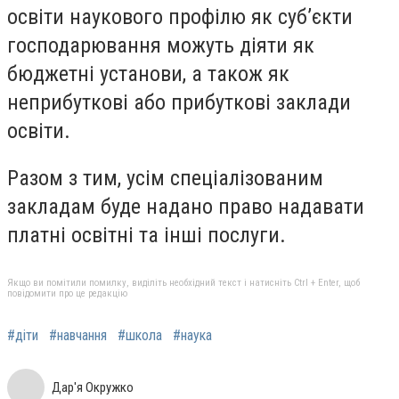
освіти наукового профілю як суб’єкти
господарювання можуть діяти як
бюджетні установи, а також як
неприбуткові або прибуткові заклади
освіти.
Разом з тим, усім спеціалізованим
закладам буде надано право надавати
платні освітні та інші послуги.
Якщо ви помітили помилку, виділіть необхідний текст і натисніть Ctrl + Enter, щоб
повідомити про це редакцію
#діти
#навчання
#школа
#наука
Дар'я Окружко