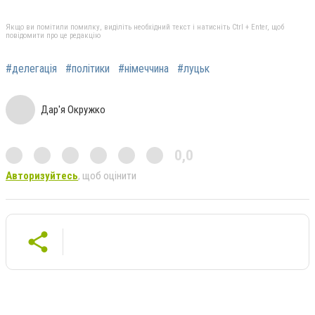
Якщо ви помітили помилку, виділіть необхідний текст і натисніть Ctrl + Enter, щоб
повідомити про це редакцію
#делегація
#політики
#німеччина
#луцьк
Дар'я Окружко
0,0
Авторизуйтесь
, щоб оцінити