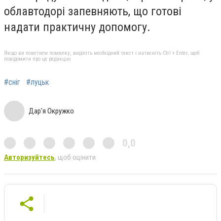
облавтодорі запевняють, що готові
надати практичну допомогу.
Якщо ви помітили помилку, виділіть необхідний текст і натисніть Ctrl + Enter, щоб
повідомити про це редакцію
#сніг
#луцьк
Дар'я Окружко
0,0
Авторизуйтесь
, щоб оцінити