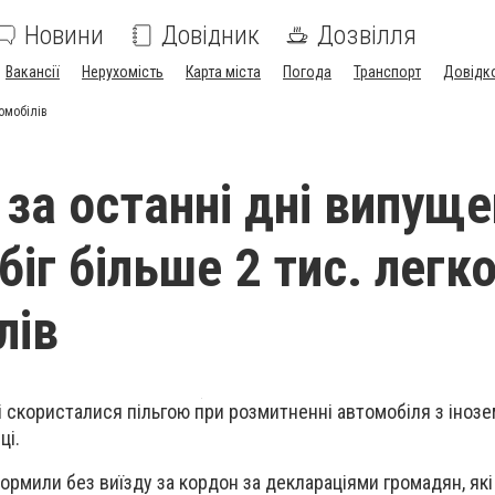
Новини
Довідник
Дозвілля
Вакансії
Нерухомість
Карта міста
Погода
Транспорт
Довідк
томобілів
 за останні дні випуще
біг більше 2 тис. легк
лів
і скористалися пільгою при розмитненні автомобіля з іноз
ці.
формили без виїзду за кордон за деклараціями громадян, які