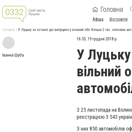
Головна
Афіша
Фотозвіти
Головна
У Луцьку за останні дні випущено у вільний обіг більше 2 тис. легкових ав
16:53, 19 грудня 2018 р.
У Луцьку
Іванна Шуба
вільний о
автомобі
З 25 листопада на Волин
реєстрацією 3 543 україн
З них 850 автомобілів о