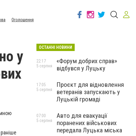
ова
Оголошення
ОСТАННІ НОВИНИ
но у
«Форум добрих справ»
22:17
5 серпня
відбувся у Луцьку
ових
Проєкт для відновлення
17:05
5 серпня
ветеранів запускають у
Луцькій громаді
емною
Авто для евакуації
07:00
5 серпня
поранених військових
передала Луцька міська
 раніше