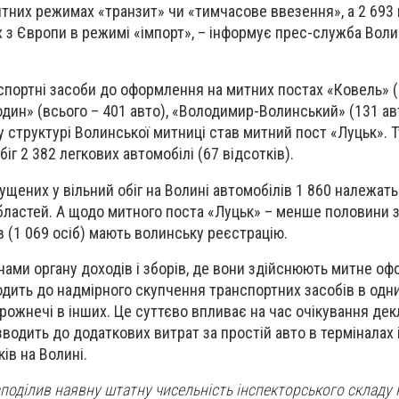
тних режимах «транзит» чи «тимчасове ввезення», а 2 693
х з Європи в режимі «імпорт», – інформує прес-служба Воли
портні засоби до оформлення на митних постах «Ковель» 
один» (всього – 401 авто), «Володимир-Волинський» (131 ав
 структурі Волинської митниці став митний пост «
Луцьк
». 
біг
2 382
легкових автомобілі (67 відсотків).
ипущених у вільний обіг на Волині автомобілів 1 860 належат
бластей. А щодо митного поста «Луцьк» – менше половини з
в (1 069 осіб) мають волинську реєстрацію.
нами органу доходів і зборів, де вони здійснюють митне о
одить до надмірного скупчення транспортних засобів в одн
орожнечі в інших. Це суттєво впливає на час очікування де
зводить до додаткових витрат за простій авто в терміналах
ів на Волині.
зподілив наявну штатну чисельність інспекторського складу 