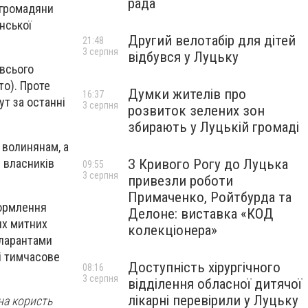
рада
 громадяни
нської
Другий велотабір для дітей
21:48
3 серпня
відбувся у Луцьку
(всього
то). Проте
Думки жителів про
16:37
Тут за останні
3 серпня
розвиток зелених зон
збирають у Луцькій громаді
ь волинянам, а
 власників
З Кривого Рогу до Луцька
09:55
3 серпня
привезли роботи
Примаченко, Ройтбурда та
формлення
Делоне: виставка «КОД
их митних
колекціонера»
кларантами
 і тимчасове
Доступність хірургічного
08:16
3 серпня
відділення обласної дитячої
лікарні перевірили у Луцьку
на користь