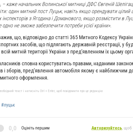
, – каже начальник Волинської митниці ДФС
Євгеній Шеліга
ти: один митний пост Луцьк, навіть якщо орендувати цілий 
х інспекторів з Ягодина і Доманового, якщо розмістити в Лу
е одно не зможе забезпечити потреби усієї країни».
важив, що, відповідно до
статті 365 Митного Кодексу Україн
ортних засобів, що підлягають державній реєстрації, у бу
а всій митній території України з пред’явленням їх цьому орг
овласників сповна користуватись правами, наданими законом
в і зборів, пред’явлення автомобіля якому є найближчим до
 митного оформлення.
бхідний текст і натисніть Ctrl + Enter, щоб повідомити про це редакцію
#луцьк
0,0
Оцініть першим
Авторизуйтесь
, щоб