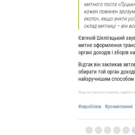
митного поста «Луцьк»
кожен повинен зрозумі
експо», якщо зняти усі
склад митниці – він вс
Євгеній Шелігацький зау
митне оформлення трансп
органі доходів і зборів н
Відтак він закликав авт
обирати той орган доході
найзручнішим способом
Якщо ви помітили помилку, виділіть нео
#євробляхи
#розмитнення