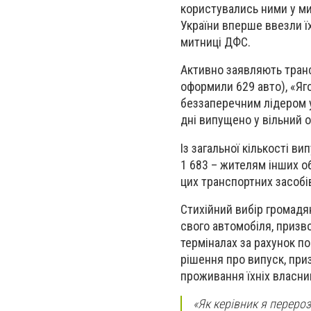
користувались ними у ми
України вперше ввезли ї
митниці ДФС.
Активно заявляють транс
оформили 629 авто), «Яг
беззаперечним лідером у
дні випущено у вільний о
Із загальної кількості в
1 683 – жителям інших о
цих транспортних засобі
Стихійний вибір громадя
свого автомобіля, призв
терміналах за рахунок п
рішення про випуск, при
проживання їхніх власник
«Як керівник я переро