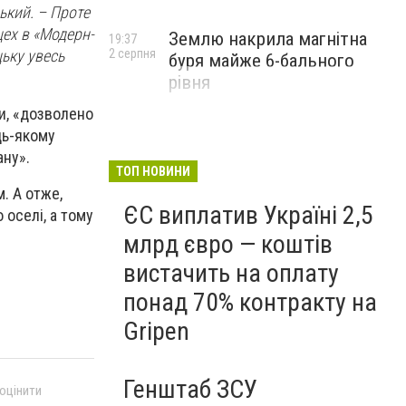
цький
. – Проте
цех в «Модерн-
Землю накрила магнітна
19:37
цьку увесь
2 серпня
буря майже 6-бального
рівня
и
, «дозволено
дь-якому
ану».
ТОП НОВИНИ
. А отже,
ЄС виплатив Україні 2,5
 оселі, а тому
млрд євро — коштів
вистачить на оплату
понад 70% контракту на
Gripen
Генштаб ЗСУ
 оцінити