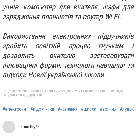
учнів, комп’ютер для вчителя, шафи для
зарядження планшетів та роутер Wi-Fi.
Використання електронних підручників
зробить освітній процес гнучким і
дозволить вчителю застосовувати
інноваційні форми, технології навчання та
підходи Нової української школи.
Якщо ви помітили помилку, виділіть необхідний текст і натисніть Ctrl + Enter, щоб
повідомити про це редакцію
#електронні
#підручники
#навчання
#школи
#волинь
#луцьк
Іванна Шуба