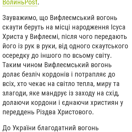
ВолиньPost
.
Зауважимо, що Вифлеємський вогонь
скаути беруть на місці народження Ісуса
Христа у Вифлеємі, після чого передають
його із рук в руки, від одного скаутського
осередку до іншого по всьому світу.
Таким чином Вифлеємський вогонь
долає безліч кордонів і потрапляє до
всіх, хто чекає на світло тепла, миру та
злагоди, яке мандрує із заходу на схід,
долаючи кордони і єднаючи християн у
переддень Різдва Христового.
До України благодатний вогонь