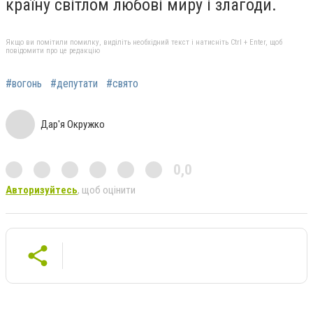
країну світлом любові миру і злагоди.
Якщо ви помітили помилку, виділіть необхідний текст і натисніть Ctrl + Enter, щоб
повідомити про це редакцію
#вогонь
#депутати
#свято
Дар'я Окружко
0,0
Авторизуйтесь
, щоб оцінити