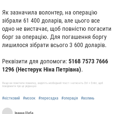
Як зазначила волонтер, на операцію
зібрали 61 400 доларів, але цього все
одно не вистачає, щоб повністю погасити
борг за операцію. Для погашення боргу
лишилося зібрати всього 3 600 доларів.
Реквізити для допомоги:
5168 7573 7666
1296 (
Нестерук Ніна Петрівна
)
.
Якщо ви помітили помилку, виділіть необхідний текст і натисніть Ctrl + Enter, щоб
повідомити про це редакцію
#кістковий
#мозок
#пересадка
#операція
#волинь
Іванна Шуба