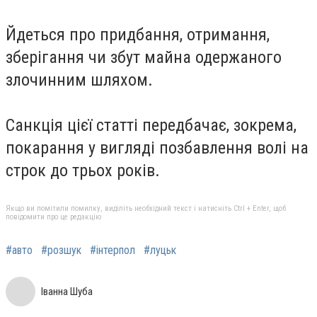
Йдеться про придбання, отримання,
зберігання чи збут майна одержаного
злочинним шляхом.
Санкція цієї статті передбачає, зокрема,
покарання у вигляді позбавлення волі на
строк до трьох років.
Якщо ви помітили помилку, виділіть необхідний текст і натисніть Ctrl + Enter, щоб
повідомити про це редакцію
#авто
#розшук
#інтерпол
#луцьк
Іванна Шуба