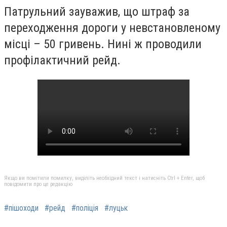
Патрульний зауважив, що штраф за
переходження дороги у невстановленому
місці – 50 гривень. Нині ж проводили
профілактичний рейд.
Якщо ви помітили помилку, виділіть необхідний текст і натисніть Ctrl + Enter, щоб
повідомити про це редакцію
#пішоходи
#рейд
#поліція
#луцьк