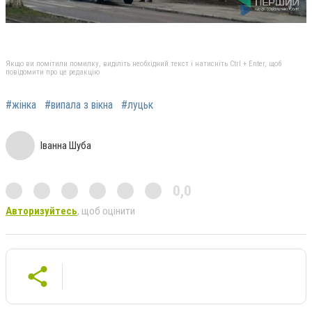
Якщо ви помітили помилку, виділіть необхідний текст і натисніть Ctrl + Enter, щоб
повідомити про це редакцію
#жінка
#випала з вікна
#луцьк
Іванна Шуба
0,0
Авторизуйтесь
, щоб оцінити