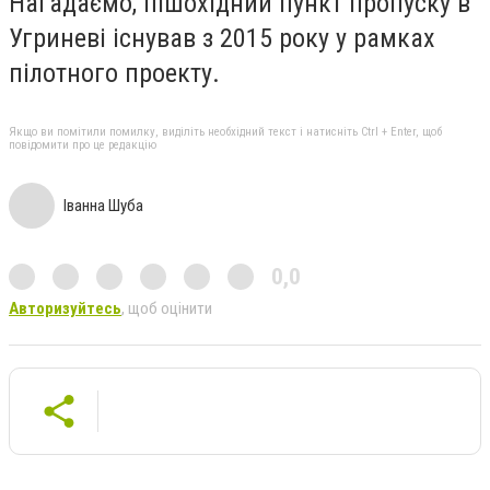
Нагадаємо, пішохідний пункт пропуску в
Угриневі існував з 2015 року у рамках
пілотного проекту.
Якщо ви помітили помилку, виділіть необхідний текст і натисніть Ctrl + Enter, щоб
повідомити про це редакцію
Іванна Шуба
0,0
Авторизуйтесь
, щоб оцінити