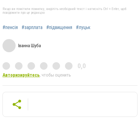
Якщо ви помітили помилку, виділіть необхідний текст і натисніть Ctrl + Enter, щоб
повідомити про це редакцію
#пенсія
#зарплата
#підвищення
#луцьк
Іванна Шуба
0,0
Авторизируйтесь
, чтобы оценить