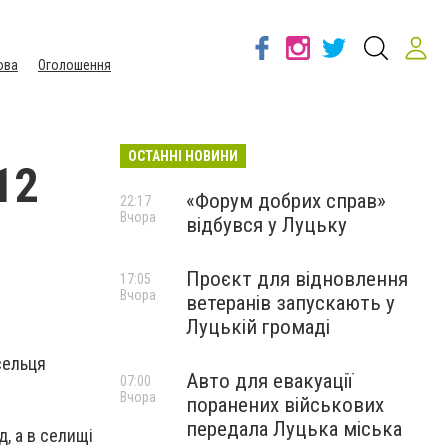
ова
Оголошення
ОСТАННІ НОВИНИ
12
«Форум добрих справ»
22:17
Вчора
відбувся у Луцьку
Проєкт для відновлення
17:05
Вчора
ветеранів запускають у
Луцькій громаді
сельця
Авто для евакуації
07:00
Вчора
поранених військових
передала Луцька міська
, а в селищі