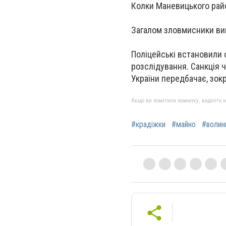
Колки Маневицького рай
Загалом зловмисники вик
Поліцейські встановили 
розслідування. Санкція ч
України передбачає, зок
Якщо ви помітили помилку, виділіть нео
#крадіжки
#майно
#волин