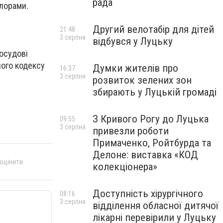
рада
лорами.
Другий велотабір для дітей
21:48
3 серпня
відбувся у Луцьку
осудові
ного кодексу
Думки жителів про
16:37
3 серпня
розвиток зелених зон
збирають у Луцькій громаді
З Кривого Рогу до Луцька
09:55
3 серпня
привезли роботи
Примаченко, Ройтбурда та
Делоне: виставка «КОД
 оцінити
колекціонера»
Доступність хірургічного
08:16
3 серпня
відділення обласної дитячої
лікарні перевірили у Луцьку