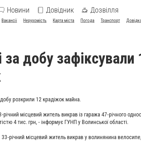
Новини
Довідник
Дозвілля
Вакансії
Нерухомість
Карта міста
Погода
Транспорт
Довідк
і за добу зафіксували 
к
 добу розкрили 12 крадіжок майна.
23-річний місцевий житель викрав із гаража 47-річного одно
істю 4 тис. грн, - інформує ГУНП у Волинської області.
 33-річний місцевий житель викрав у волинянина велосипед