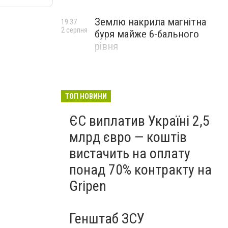
Землю накрила магнітна
19:37
2 серпня
буря майже 6-бального
рівня
ТОП НОВИНИ
ЄС виплатив Україні 2,5
млрд євро — коштів
вистачить на оплату
понад 70% контракту на
Gripen
Генштаб ЗСУ