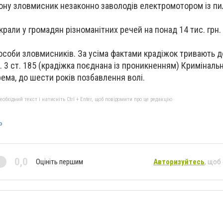
ону зловмисник незаконно заволодів електромотором із пи
рали у громадян різноманітних речей на понад 14 тис. грн.
особи зловмисників. За усіма фактами крадіжок тривають д
. 3 ст. 185 (крадіжка поєднана із проникненням) Криміналь
рема, до шести років позбавлення волі.
бхідний текст і натисніть Ctrl + Enter, щоб повідомити про це редакцію
ь
0,0
Оцініть першим
Авторизуйтесь
, щоб