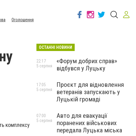
ова
Оголошення
ОСТАННІ НОВИНИ
ну
«Форум добрих справ»
22:17
5 серпня
відбувся у Луцьку
Проєкт для відновлення
17:05
5 серпня
ветеранів запускають у
Луцькій громаді
Авто для евакуації
07:00
5 серпня
поранених військових
сть комплексу
передала Луцька міська