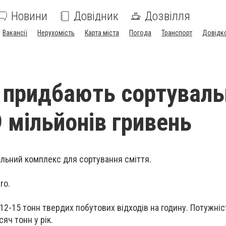
Новини
Довідник
Дозвілля
Вакансії
Нерухомість
Карта міста
Погода
Транспорт
Довідк
 придбають сортуваль
9 мільйонів гривень
льний комплекс для сортування сміття.
ro.
 12-15 тонн твердих побутових відходів на годину. Потужні
яч тонн у рік.