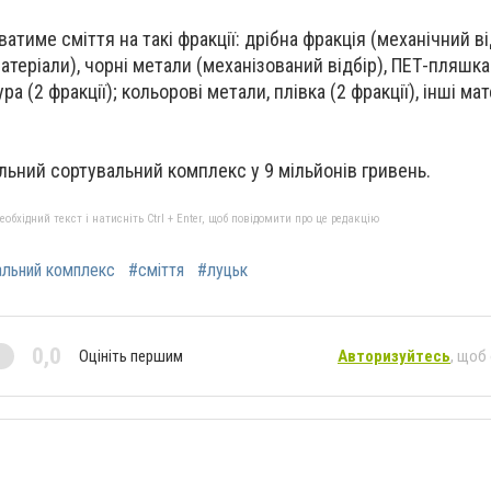
ватиме сміття на такі фракції: дрібна фракція (механічний ві
матеріали), чорні метали (механізований відбір), ПЕТ-пляшка 
ра (2 фракції); кольорові метали, плівка (2 фракції), інші мат
льний сортувальний комплекс у 9 мільйонів гривень.
бхідний текст і натисніть Ctrl + Enter, щоб повідомити про це редакцію
альний комплекс
#сміття
#луцьк
0,0
Оцініть першим
Авторизуйтесь
, щоб