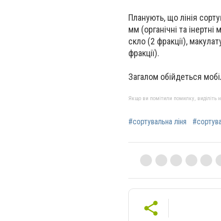
Планують, що лінія сорту
мм (органічні та інертні 
скло (2 фракції), макулату
фракції).
Загалом обійдеться мобі
Якщо ви помітили помилку, виділіть нео
#сортувальна ліня
#сортув