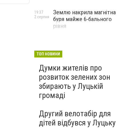
Землю накрила магнітна
19:37
2 серпня
буря майже 6-бального
рівня
ТОП НОВИНИ
Думки жителів про
розвиток зелених зон
збирають у Луцькій
громаді
Другий велотабір для
дітей відбувся у Луцьку