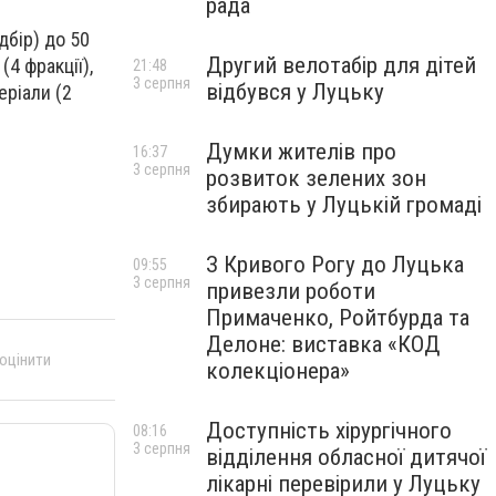
рада
дбір) до 50
Другий велотабір для дітей
(4 фракції),
21:48
3 серпня
відбувся у Луцьку
еріали (2
Думки жителів про
16:37
3 серпня
розвиток зелених зон
збирають у Луцькій громаді
З Кривого Рогу до Луцька
09:55
3 серпня
привезли роботи
Примаченко, Ройтбурда та
Делоне: виставка «КОД
 оцінити
колекціонера»
Доступність хірургічного
08:16
3 серпня
відділення обласної дитячої
лікарні перевірили у Луцьку