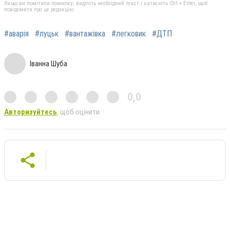
Якщо ви помітили помилку, виділіть необхідний текст і натисніть Ctrl + Enter, щоб
повідомити про це редакцію
#аварія
#луцьк
#вантажівка
#легковик
#ДТП
Іванна Шуба
0,0
Авторизуйтесь
, щоб оцінити