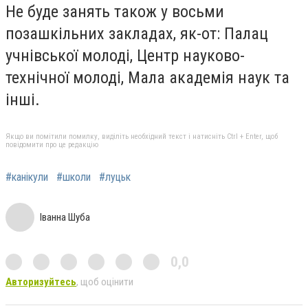
Не буде занять також у восьми
позашкільних закладах, як-от: Палац
учнівської молоді, Центр науково-
технічної молоді, Мала академія наук та
інші.
Якщо ви помітили помилку, виділіть необхідний текст і натисніть Ctrl + Enter, щоб
повідомити про це редакцію
#канікули
#школи
#луцьк
Іванна Шуба
0,0
Авторизуйтесь
, щоб оцінити