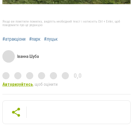
Якщо ви помітили помилку, виділіть необхідний текст і натисніть Ctrl + Enter, щоб
повідомити про це редакцію
#атракціони
#парк
#луцьк
Іванна Шуба
0,0
Авторизуйтесь
, щоб оцінити