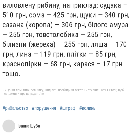
виловлену рибину, наприклад: судака –
510 грн, сома — 425 грн, щуки — 340 грн,
сазана (коропа) — 306 грн, білого амура
— 255 грн, товстолобика — 255 грн,
білизни (жереха) — 255 грн, ляща — 170
грн, лина — 119 грн, плітки — 85 грн,
краснопірки — 68 грн, карася – 17 грн
тощо.
Якщо ви помітили помилку, виділіть необхідний текст і натисніть Ctrl + Enter, щоб
повідомити про це редакцію
#рибальство
#порушення
#штраф
#волинь
Іванна Шуба