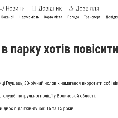
Новини
Довідник
Дозвілля
Вакансії
Нерухомість
Карта міста
Погода
Транспорт
Довідк
в парку хотів повісит
иці Глушець, 30-річний чоловік намагався вкоротити собі вік
-службі патрульної поліції у Волинській області.
 двоє підлітків-лучан: 16 та 15 років.