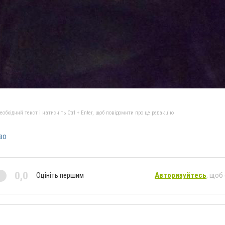
бхідний текст і натисніть Ctrl + Enter, щоб повідомити про це редакцію
во
0,0
Оцініть першим
Авторизуйтесь
, щоб