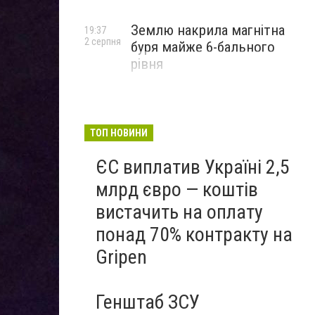
Землю накрила магнітна
19:37
2 серпня
буря майже 6-бального
рівня
ТОП НОВИНИ
ЄС виплатив Україні 2,5
млрд євро — коштів
вистачить на оплату
понад 70% контракту на
Gripen
Генштаб ЗСУ