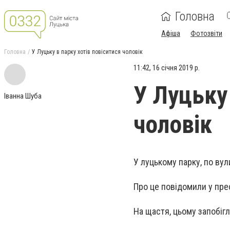
Головна
Афіша
Фотозвіти
Головна
У Луцьку в парку хотів повіситися чоловік
11:42, 16 січня 2019 р.
У Луцьку 
Іванна Шуба
чоловік
У луцькому парку, по вул
Про це повідомили у прес
На щастя, цьому запобігли