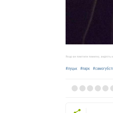
Якщо ви помітили помилку, виділіть нео
#луцьк
#парк
#самогубст