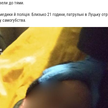
вели до тями.
медики й поліція. Близько 21 години, патрульні в Луцьку от
у самогубства.