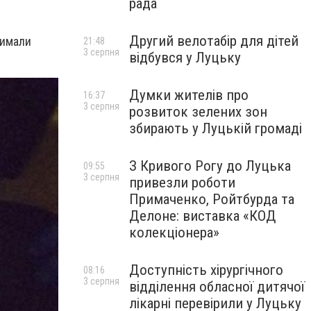
рада
Другий велотабір для дітей
римали
21:48
3 серпня
відбувся у Луцьку
Думки жителів про
16:37
3 серпня
розвиток зелених зон
збирають у Луцькій громаді
З Кривого Рогу до Луцька
09:55
3 серпня
привезли роботи
Примаченко, Ройтбурда та
Делоне: виставка «КОД
колекціонера»
Доступність хірургічного
08:16
3 серпня
відділення обласної дитячої
лікарні перевірили у Луцьку