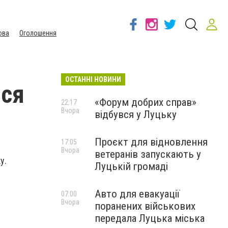
ова
Оголошення
ОСТАННІ НОВИНИ
ися
«Форум добрих справ»
22:17
Вчора
відбувся у Луцьку
Проєкт для відновлення
17:05
Вчора
ветеранів запускають у
у.
Луцькій громаді
Авто для евакуації
07:00
Вчора
поранених військових
передала Луцька міська