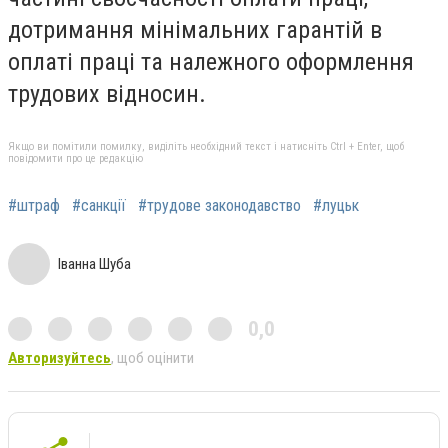
дотримання мінімальних гарантій в
оплаті праці та належного оформлення
трудових відносин.
Якщо ви помітили помилку, виділіть необхідний текст і натисніть Ctrl + Enter, щоб
повідомити про це редакцію
#штраф
#санкції
#трудове законодавство
#луцьк
Іванна Шуба
0,0
Авторизуйтесь
, щоб оцінити