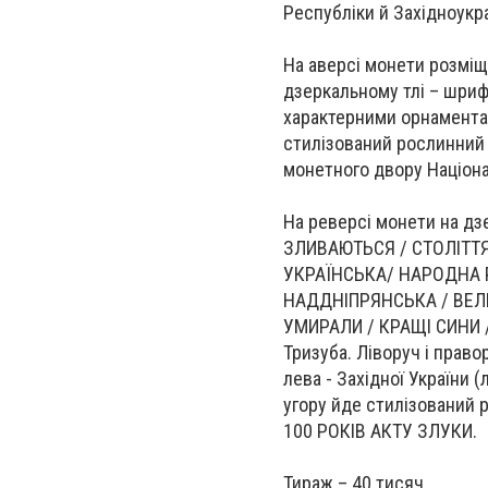
Республіки й Західноукр
На аверсі монети розміще
дзеркальному тлі – шриф
характерними орнаментами
стилізований рослинний 
монетного двору Націона
На реверсі монети на д
ЗЛИВАЮТЬСЯ / СТОЛІТТЯ
УКРАЇНСЬКА/ НАРОДНА Р
НАДДНІПРЯНСЬКА / ВЕЛИК
УМИРАЛИ / КРАЩІ СИНИ /
Тризуба. Ліворуч і прав
лева - Західної України (
угору йде стилізований 
100 РОКІВ АКТУ ЗЛУКИ.
Тираж – 40 тисяч.