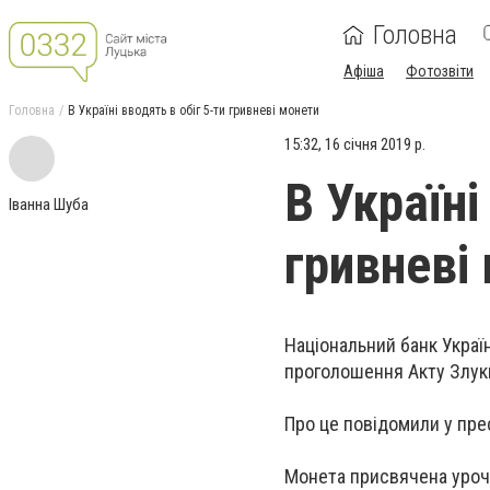
Головна
Афіша
Фотозвіти
Головна
В Україні вводять в обіг 5-ти гривневі монети
15:32, 16 січня 2019 р.
В Україні
Іванна Шуба
гривневі
Національний банк Україн
проголошення Акту Злук
Про це повідомили у пр
Монета присвячена уроч