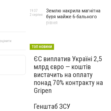
Землю накрила магнітна
19:37
2 серпня
буря майже 6-бального
рівня
 оцінити
ТОП НОВИНИ
ЄС виплатив Україні 2,5
млрд євро — коштів
вистачить на оплату
понад 70% контракту на
Gripen
Генштаб ЗСУ