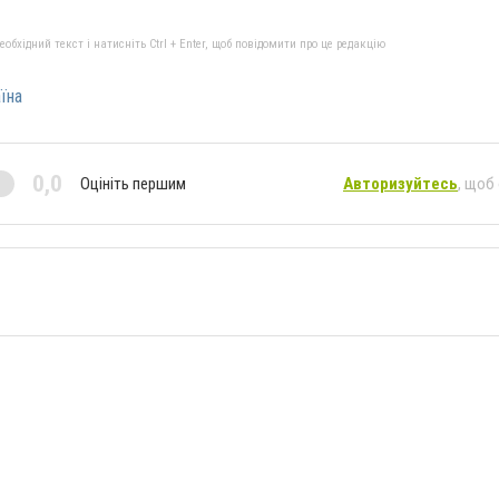
бхідний текст і натисніть Ctrl + Enter, щоб повідомити про це редакцію
їна
0,0
Оцініть першим
Авторизуйтесь
, щоб