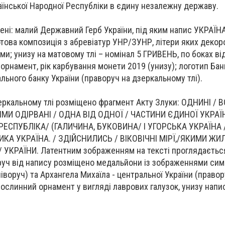
аїнської Народної Республіки в єдину незалежну державу.
ні: малий Державний Герб України, під яким напис УКРАЇНА;
това композиція з абревіатур УНР/ЗУНР, літери яких декор
; унизу на матовому тлі – номінал 5 ГРИВЕНЬ, по боках від
орнамент, рік карбування монети 2019 (унизу); логотип Ба
льного банку України (праворуч на дзеркальному тлі).
зеркальному тлі розміщено фрагмент Акту Злуки: ОДНИНІ /
МИ ОДІРВАНІ / ОДНА ВІД ОДНОЇ / ЧАСТИНИ ЄДИНОЇ УКРАЇН
ЕСПУБЛІКА/ (ГАЛИЧИНА, БУКОВИНА/ І УГОРСЬКА УКРАЇНА /
А УКРАЇНА. / ЗДІЙСНИЛИСЬ / ВІКОВІЧНІ МІРЇ,/ЯКИМИ ЖИЛИ
 УКРАЇНИ. Латентним зображенням на тексті проглядаєть
оруч від напису розміщено медальйони із зображеннями сим
ліворуч) та Архангела Михаїла - центральної України (правор
рослинний орнамент у вигляді лаврових галузок, унизу напи