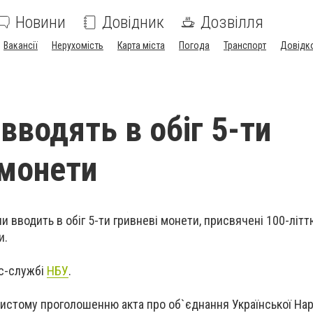
Новини
Довідник
Дозвілля
Вакансії
Нерухомість
Карта міста
Погода
Транспорт
Довідк
 вводять в обіг 5-ти
 монети
и вводить в обіг 5-ти гривневі монети, присвячені 100-літт
и.
ес-службі
НБУ
.
истому проголошенню акта про об`єднання Української Нар