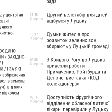
рада
Другий велотабір для дітей
 у центрі на
21:48
3 серпня
відбувся у Луцьку
овані
 якого –
нкнотно-
Думки жителів про
16:37
3 серпня
розвиток зелених зон
збирають у Луцькій громаді
 ВОЄДИНО
И / ЗАХІДНО-
З Кривого Рогу до Луцька
09:55
 І
3 серпня
привезли роботи
 / І ЗА ЯКІ
Примаченко, Ройтбурда та
ся зображення
Делоне: виставка «КОД
волів земель:
колекціонера»
уч), від яких
с півколом
Доступність хірургічного
08:16
3 серпня
відділення обласної дитячої
лікарні перевірили у Луцьку