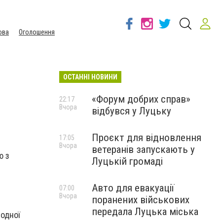
ова
Оголошення
ОСТАННІ НОВИНИ
«Форум добрих справ»
22:17
Вчора
відбувся у Луцьку
Проєкт для відновлення
17:05
Вчора
ветеранів запускають у
ю з
Луцькій громаді
Авто для евакуації
07:00
Вчора
поранених військових
передала Луцька міська
одної