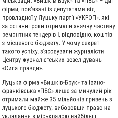
міськради. «Вишків-Брук» та «ПБС» – дві
фірми, пов’язані із депутатами від
провладної у Луцьку партії «УКРОП», які
за останні роки отримали значну частину
ремонтних тендерів і, відповідно, коштів
з місцевого бюджету. У чому секрет
такого успіху, з’ясовували журналісти
Центру журналістських розслідувань
«Сила правди».
Луцька фірма «Вишків-Брук» та івано-
франківська «ПБС» лише за минулий рік
отримали майже 35 мільйонів гривень з
луцького бюджету, виборовши право на
укладання з міськрадою найбільш