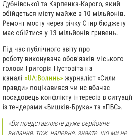
Дубнівської та Карпенка-Карого, який
обійдеться місту майже в 10 мільйонів.
Ремонт мосту через річку Стир бюджету
має обійтися у 13 мільйонів гривень.
Під час публічного звіту про
роботу виконувача обов’язків міського
голови Григорія Пустовіта на
каналі
«UA:Волинь»
журналіст «Сили
правди» поцікавився чи не вбачає
посадовець конфлікту інтересів в ситуації
із тендерами «Вишків-Брука» та «ПБС».
«Ви представляєте дуже серйозне
видання, тож, напевне, знаєте, що ми не